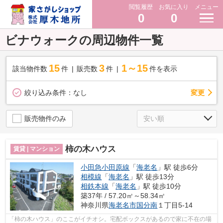
閲覧履歴
お気に入り
メニュー
0
0
ビナウォークの周辺物件一覧
15
3
1～15
該当物件数
件
販売数
件
件を表示
変更
絞り込み条件：
なし
販売物件のみ
柿の木ハウス
賃貸 | マンション
小田急小田原線
「
海老名
」駅 徒歩6分
相模線
「
海老名
」駅 徒歩13分
相鉄本線
「
海老名
」駅 徒歩10分
築37年 / 57.20㎡～58.34㎡
神奈川県
海老名市
国分南
１丁目5-14
「柿の木ハウス」のここがイチオシ。宅配ボックスがあるので家に不在の場