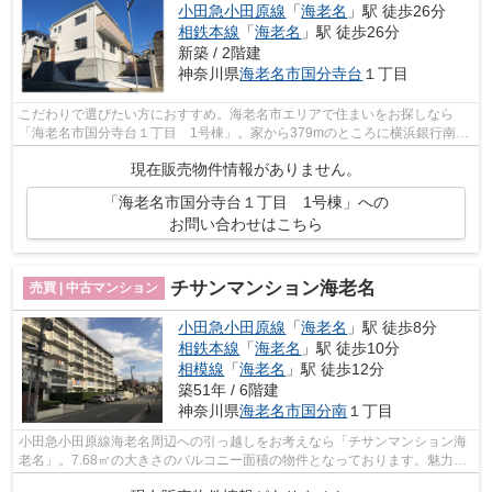
小田急小田原線
「
海老名
」駅 徒歩26分
相鉄本線
「
海老名
」駅 徒歩26分
新築 / 2階建
神奈川県
海老名市
国分寺台
１丁目
こだわりで選びたい方におすすめ。海老名市エリアで住まいをお探しなら
「海老名市国分寺台１丁目 1号棟」。家から379mのところに横浜銀行南海
老名支店があります。好評の新築物件なの...
現在販売物件情報がありません。
「海老名市国分寺台１丁目 1号棟」への
お問い合わせはこちら
チサンマンション海老名
売買 | 中古マンション
小田急小田原線
「
海老名
」駅 徒歩8分
相鉄本線
「
海老名
」駅 徒歩10分
相模線
「
海老名
」駅 徒歩12分
築51年 / 6階建
神奈川県
海老名市
国分南
１丁目
小田急小田原線海老名周辺への引っ越しをお考えなら「チサンマンション海
老名」。7.68㎡の大きさのバルコニー面積の物件となっております。魅力的
なコストパフォーマンスの物件です。...