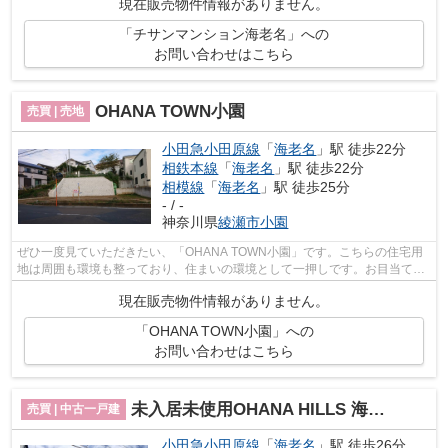
現在販売物件情報がありません。
「チサンマンション海老名」への
お問い合わせはこちら
OHANA TOWN小園
売買 | 売地
小田急小田原線
「
海老名
」駅 徒歩22分
相鉄本線
「
海老名
」駅 徒歩22分
相模線
「
海老名
」駅 徒歩25分
- / -
神奈川県
綾瀬市
小園
ぜひ一度見ていただきたい、「OHANA TOWN小園」です。こちらの住宅用
地は周囲も環境も整っており、住まいの環境として一押しです。お目当ての
建築会社やハウスメーカーで、マイホーム...
現在販売物件情報がありません。
「OHANA TOWN小園」への
お問い合わせはこちら
未入居未使用OHANA HILLS 海老名V
売買 | 中古一戸建
小田急小田原線
「
海老名
」駅 徒歩26分