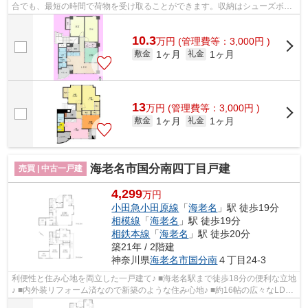
合でも、最短の時間で荷物を受け取ることができます。収納はシューズボッ
クス・押入など豊富なので、広々と空...
10.3
万
円
(管理費等：3,000円 )
1ヶ月
1ヶ月
敷金
礼金
13
万
円
(管理費等：3,000円 )
1ヶ月
1ヶ月
敷金
礼金
海老名市国分南四丁目戸建
売買 | 中古一戸建
4,299
万円
小田急小田原線
「
海老名
」駅 徒歩19分
相模線
「
海老名
」駅 徒歩19分
相鉄本線
「
海老名
」駅 徒歩20分
築21年 / 2階建
神奈川県
海老名市
国分南
４丁目24-3
利便性と住み心地を両立した一戸建て♪ ■海老名駅まで徒歩18分の便利な立地
♪ ■内外装リフォーム済なので新築のような住み心地♪ ■約16帖の広々なLDK
は家族が自然と集まる快適空間♪ ■全居...