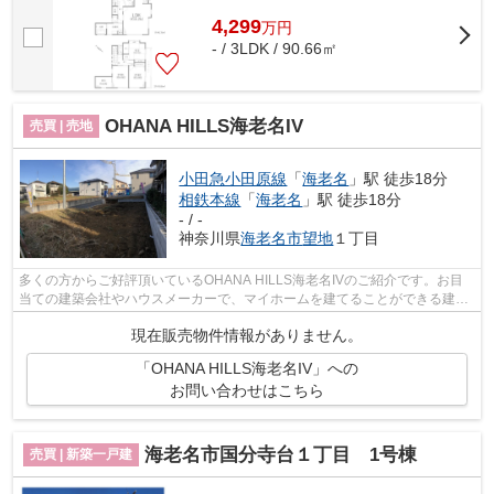
4,299
万
円
- / 3LDK / 90.66㎡
OHANA HILLS海老名IV
売買 | 売地
小田急小田原線
「
海老名
」駅 徒歩18分
相鉄本線
「
海老名
」駅 徒歩18分
- / -
神奈川県
海老名市
望地
１丁目
多くの方からご好評頂いているOHANA HILLS海老名IVのご紹介です。お目
当ての建築会社やハウスメーカーで、マイホームを建てることができる建築
条件なし。イチオシの土地面積100㎡(公簿...
現在販売物件情報がありません。
「OHANA HILLS海老名IV」への
お問い合わせはこちら
海老名市国分寺台１丁目 1号棟
売買 | 新築一戸建