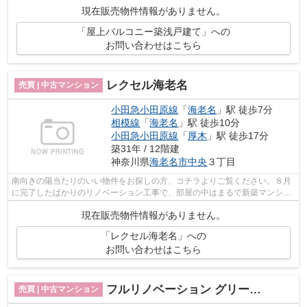
ー)まで180mです♪ 海老名市で、日...
現在販売物件情報がありません。
「屋上バルコニー築浅戸建て」への
お問い合わせはこちら
レクセル海老名
売買 | 中古マンション
小田急小田原線
「
海老名
」駅 徒歩7分
相模線
「
海老名
」駅 徒歩10分
小田急小田原線
「
厚木
」駅 徒歩17分
築31年 / 12階建
神奈川県
海老名市
中央
３丁目
南向きの陽当たりのいい物件をお探しの方、コチラよりご覧ください。８月
に完了したばかりのリノベーション工事で、部屋の中はまるで新築マンショ
ンのように生まれ変わりました♪ 海老...
現在販売物件情報がありません。
「レクセル海老名」への
お問い合わせはこちら
フルリノベーション グリーンコート海老名1202号室
売買 | 中古マンション