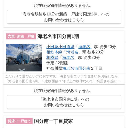
築の室内も広々とした物件で来客応対...
現在販売物件情報がありません。
「海老名駅徒歩10分の新築一戸建て限定2棟」への
お問い合わせはこちら
海老名市国分南1期
売買 | 新築一戸建
小田急小田原線
「
海老名
」駅 徒歩20分
相鉄本線
「
海老名
」駅 徒歩20分
相模線
「
海老名
」駅 徒歩20分
予定 / 2階建
神奈川県
海老名市
国分南
２丁目
こだわりで選びたい方におすすめ！海老名市エリアで住まいをお探しなら
「海老名市国分南1期」！建物面積30坪以上の物件なので、窮屈さを感じさ
せない室内！物件の購入をご予定なら、47...
現在販売物件情報がありません。
「海老名市国分南1期」への
お問い合わせはこちら
国分南一丁目貸家
賃貸 | 一戸建て