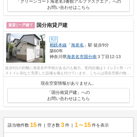
「グリーンコート海老名3番館アルファスクエア」への
お問い合わせはこちら
国分南貸戸建
賃貸 | 一戸建て
礼0
相鉄本線
「
海老名
」駅 徒歩9分
築60年
神奈川県
海老名市
国分南
３丁目12-13
徒歩6分の距離に海老名中学校があるのも魅力。室内設備はトイレ2ヶ所・バ
ストイレ別など充実した設備を備え付けています。こちらは現在空家の物件
です。礼金不要の物件がおすすめです...
現在空室情報がありません。
「国分南貸戸建」への
お問い合わせはこちら
15
3
1～15
該当物件数
件
空き数
件
件を表示