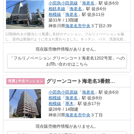
小田急小田原線
「
海老名
」駅 徒歩6分
相鉄本線
「
海老名
」駅 徒歩6分
相模線
「
海老名
」駅 徒歩11分
築31年 / 13階建
神奈川県
海老名市
中央
３丁目2-39
12階南向きの陽当たり風通し良好のマンション。フルリノベーションを施
し、室内は新築のように生まれ変わりました。キッチン、バス、洗面化粧
台、トイレは新品のためもちろん未使用。...
現在販売物件情報がありません。
「フルリノベーション グリーンコート海老名1202号室」への
お問い合わせはこちら
グリーンコート海老名3番館アルファスクエア
売買 | 中古マンション
小田急小田原線
「
海老名
」駅 徒歩6分
相模線
「
海老名
」駅 徒歩8分
相模線
「
厚木
」駅 徒歩17分
築28年 / 14階建
神奈川県
海老名市
中央
３丁目
現在販売物件情報がありません。