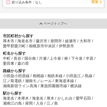
変更
絞り込み条件：
なし
ページトップへ
市区町村から探す
厚木市
/
海老名市
/
藤沢市
/
座間市
/
綾瀬市
/
大和市
/
愛甲郡愛川町
/
相模原市中央区
/
伊勢原市
町名から探す
中町
/
長谷
/
国分南
/
片瀬
/
上今泉
/
林
/
下今泉
/
半原
/
妻田東
/
森の里
路線から探す
小田急小田原線
/
相模線
/
相鉄本線
/
小田急江ノ島線
/
江ノ島電鉄
/
湘南モノレール
/
東海道本線
/
湘南新宿ライン高海
/
東急田園都市線
/
横浜線
駅から探す
海老名
/
本厚木
/
海老名
/
厚木
/
かしわ台
/
愛甲石田
/
湘南江の島
/
座間
/
入谷
/
江ノ島