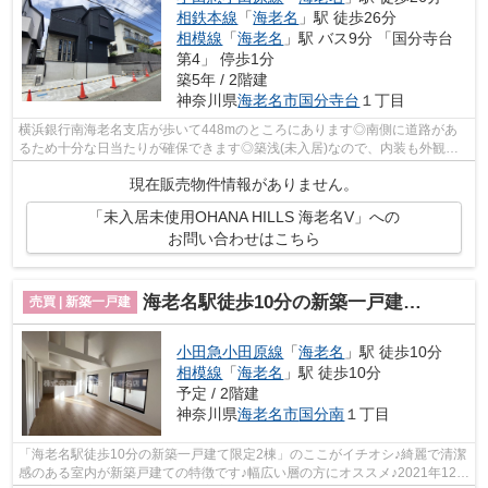
相鉄本線
「
海老名
」駅 徒歩26分
相模線
「
海老名
」駅 バス9分 「国分寺台
第4」 停歩1分
築5年 / 2階建
神奈川県
海老名市
国分寺台
１丁目
横浜銀行南海老名支店が歩いて448mのところにあります◎南側に道路があ
るため十分な日当たりが確保できます◎築浅(未入居)なので、内装も外観も
キレイ◎厚木地所は、海老名市の不動産情報...
現在販売物件情報がありません。
「未入居未使用OHANA HILLS 海老名V」への
お問い合わせはこちら
海老名駅徒歩10分の新築一戸建て限定2棟
売買 | 新築一戸建
小田急小田原線
「
海老名
」駅 徒歩10分
相模線
「
海老名
」駅 徒歩10分
予定 / 2階建
神奈川県
海老名市
国分南
１丁目
「海老名駅徒歩10分の新築一戸建て限定2棟」のここがイチオシ♪綺麗で清潔
感のある室内が新築戸建ての特徴です♪幅広い層の方にオススメ♪2021年12月