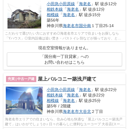
小田急小田原線
「
海老名
」駅 徒歩12分
相鉄本線
「
海老名
」駅 徒歩12分
相模線
「
海老名
」駅 徒歩15分
築56年
神奈川県
海老名市
国分南
１丁目25-14
こだわりで選びたい方におすすめ◎海老名市エリアで住まいをお探しなら
「Yハウス」◎室内設備は追い焚き・バストイレ別などが揃っており、とて
も充実しています◎ぜひご覧いただきたい賃...
現在空室情報がありません。
「国分南一丁目貸家」への
お問い合わせはこちら
屋上バルコニー築浅戸建て
売買 | 中古一戸建
小田急小田原線
「
海老名
」駅 徒歩22分
相鉄本線
「
海老名
」駅 徒歩22分
相模線
「
海老名
」駅 徒歩25分
築5年 / 2階建
神奈川県
海老名市
大谷北
２丁目
海老名市エリアでの住まいなら、住み心地も快適な「屋上バルコニー築浅戸
建て」はいかがでしょうか♪ 日々の暮らしに便利なユーコープ 大谷店(スーパ