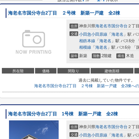
海老名市国分寺台2丁目 ２号棟 新築一戸建 全2棟
神奈川県
海老名市
国分寺台
２丁
住所
交通
小田急小田原線
「
海老名
」駅 バ
相鉄本線
「
海老名
」駅 バス6分 
相模線
「
海老名
」駅 バス6分 「
新築
2階建
木造
築年
階数
構造
所在階
価格
間取り
建物面積
過去に掲載していた物件です。
海老名市国分寺台2丁目 ２号棟 新築一戸建 全2棟へ
海老名市国分寺台2丁目 1号棟 新築一戸建 全2棟
神奈川県
海老名市
国分寺台
２丁
住所
交通
小田急小田原線
「
海老名
」駅 バ