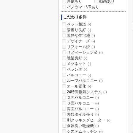
画像あり
動画あり
パノラマ・VRあり
こだわり条件
ペット相談
(-)
陽当り良好
(-)
閑静な住宅地
(-)
デザイナーズ
(-)
リフォーム済
(-)
リノベーション済
(-)
眺望良好
(-)
メゾネット
(-)
ベランダ
(-)
バルコニー
(-)
ルーフバルコニー
(-)
オール電化
(-)
24時間換気システム
(-)
２面バルコニー
(-)
３面バルコニー
(-)
両面バルコニー
(-)
外観タイル張り
(-)
IHクッキングヒーター
(-)
食器洗い乾燥機
(-)
システムキッチン
(-)