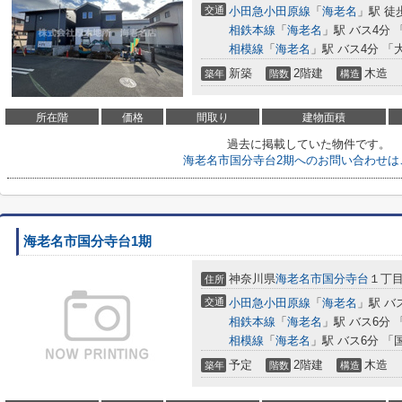
交通
小田急小田原線
「
海老名
」駅 徒
相鉄本線
「
海老名
」駅 バス4分 
相模線
「
海老名
」駅 バス4分 「
新築
2階建
木造
築年
階数
構造
所在階
価格
間取り
建物面積
過去に掲載していた物件です。
海老名市国分寺台2期へのお問い合わせは
海老名市国分寺台1期
神奈川県
海老名市
国分寺台
１丁
住所
交通
小田急小田原線
「
海老名
」駅 バ
相鉄本線
「
海老名
」駅 バス6分 
相模線
「
海老名
」駅 バス6分 「
予定
2階建
木造
築年
階数
構造