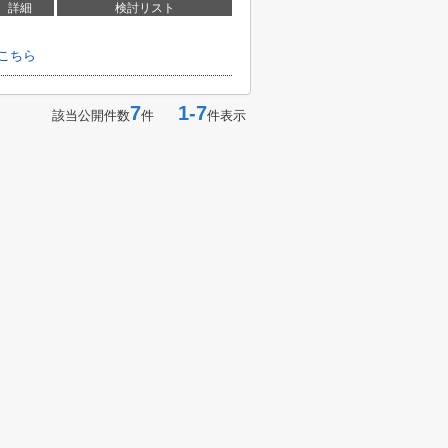
詳細
検討リスト
こちら
7
1-7
該当公開件数
件
件表示