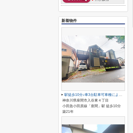
新着物件
駅徒歩10分♪車3台駐車可車種による3LDK＋S＋ロフト、ウッドデッキ
神奈川県座間市入谷東４丁目
小田急小田原線「座間」駅 徒歩10分
築21年