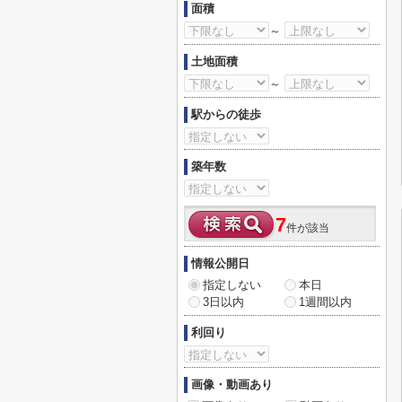
面積
～
土地面積
～
駅からの徒歩
築年数
7
件が該当
情報公開日
指定しない
本日
3日以内
1週間以内
利回り
画像・動画あり