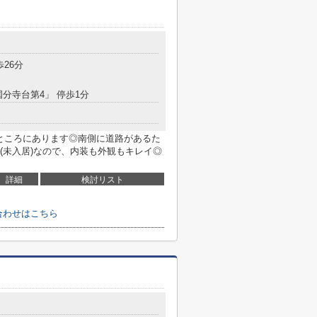
目
歩26分
国分寺台第4」 停歩1分
のところにあります◎南側に道路があるた
(未入居)なので、内装も外観もキレイ◎
詳細
検討リスト
い合わせはこちら
目