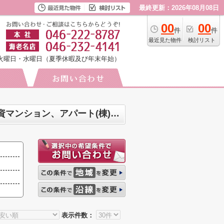
最終更新：2026年08月08日
00
00
件
件
最近見た物件
検討リスト
火曜日・水曜日（夏季休暇及び年末年始）
海老名市国分寺台 マンション、戸建、土地、店舗、事務所、住宅以外建物全部、投資マンション、アパート(棟)、マンション(棟)、ビル、戸建、店舗事務所、その他、土地一覧
表示件数：