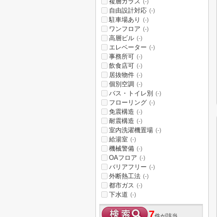
複層ガラス
(-)
自由設計対応
(-)
駐車場あり
(-)
ワンフロア
(-)
高層ビル
(-)
エレベーター
(-)
事務所可
(-)
飲食店可
(-)
居抜物件
(-)
個別空調
(-)
バス・トイレ別
(-)
フローリング
(-)
免震構造
(-)
耐震構造
(-)
室内洗濯機置場
(-)
給湯室
(-)
機械警備
(-)
OAフロア
(-)
バリアフリー
(-)
外断熱工法
(-)
都市ガス
(-)
下水道
(-)
7
件が該当