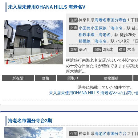
未入居未使用OHANA HILLS 海老名V
神奈川県
海老名市
国分寺台
１丁
住所
交通
小田急小田原線
「
海老名
」駅 徒
相鉄本線
「
海老名
」駅 徒歩26分
相模線
「
海老名
」駅 バス9分 「
築5年
2階建
木造
築年
階数
構造
横浜銀行南海老名支店が歩いて448m
め十分な日当たりが確保できます◎築浅
厚木地所...
所在階
価格
間取り
建物面積
過去に掲載していた物件です。
未入居未使用OHANA HILLS 海老名Vへのお問
海老名市国分寺台2期
神奈川県
海老名市
国分寺台
２丁
住所