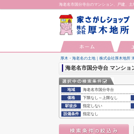
厚木・海老名の土地｜株式会社厚木地所 
地域
海老名市国分寺台
価格
下限なし～上限なし
駅徒歩
指定しない
設備条件
指定なし