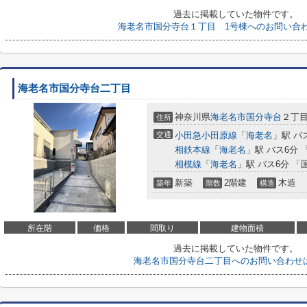
過去に掲載していた物件です。
海老名市国分寺台１丁目 1号棟へのお問い合
海老名市国分寺台二丁目
神奈川県
海老名市
国分寺台
２丁
住所
交通
小田急小田原線
「
海老名
」駅 バ
相鉄本線
「
海老名
」駅 バス6分 
相模線
「
海老名
」駅 バス6分 「
新築
2階建
木造
築年
階数
構造
所在階
価格
間取り
建物面積
過去に掲載していた物件です。
海老名市国分寺台二丁目へのお問い合わせ