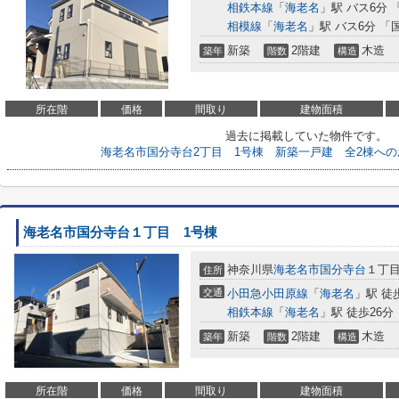
相鉄本線
「
海老名
」駅 バス6分 
相模線
「
海老名
」駅 バス6分 「
新築
2階建
木造
築年
階数
構造
所在階
価格
間取り
建物面積
過去に掲載していた物件です。
海老名市国分寺台2丁目 1号棟 新築一戸建 全2棟へ
海老名市国分寺台１丁目 1号棟
神奈川県
海老名市
国分寺台
１丁
住所
交通
小田急小田原線
「
海老名
」駅 徒
相鉄本線
「
海老名
」駅 徒歩26分
新築
2階建
木造
築年
階数
構造
所在階
価格
間取り
建物面積