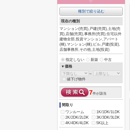
種別で絞り込む
現在の種別
マンション(売買),戸建(売買),土地(売
買),店舗(売買),事務所(売買),住宅以外
建物全部,投資マンション,アパート
(棟),マンション(棟),ビル,戸建(投資),
店舗事務所,その他,土地(投資)
指定しない
新築
中古
▼価格
～
値下げ物件
7
件が該当
間取り
ワンルーム
1K/1DK/1LDK
2K/2DK/2LDK
3K/3DK/3LDK
4K/4DK/4LDK
5K以上