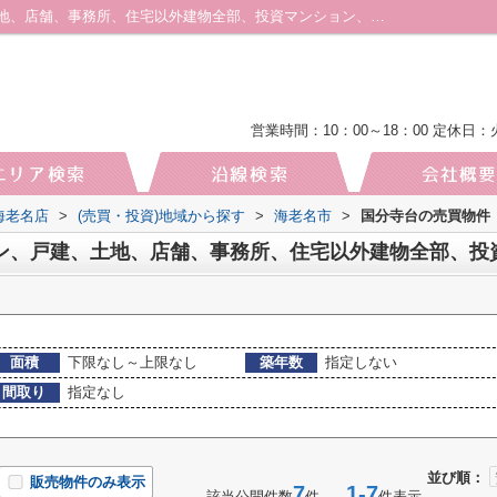
海老名市国分寺台のマンション、戸建、土地、店舗、事務所、住宅以外建物全部、投資マンション、アパート(棟)、マンション(棟)、ビル、戸建、店舗事務所、その他、土地一覧｜厚木・海老名の土地｜株式会社厚木地所 海老名店
営業時間：10：00～18：00
定休日：
海老名店
>
(売買・投資)地域から探す
>
海老名市
>
国分寺台の売買物件
面積
下限なし～上限なし
築年数
指定しない
間取り
指定なし
並び順：
販売物件のみ表示
7
1-7
該当公開件数
件
件表示