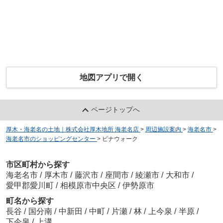
地図アプリで開く
ページトップへ
厚木・海老名の土地｜株式会社厚木地所 海老名店
>
周辺施設案内
>
海老名市
>
海老名市のショッピングセンター
>
ビナウォーク
市区町村から探す
海老名市
/
厚木市
/
藤沢市
/
座間市
/
綾瀬市
/
大和市
/
愛甲郡愛川町
/
相模原市中央区
/
伊勢原市
町名から探す
長谷
/
国分南
/
中新田
/
中町
/
片瀬
/
林
/
上今泉
/
半原
/
下今泉
/
上溝