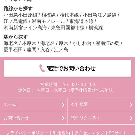
路線から探す
小田急小田原線
/
相模線
/
相鉄本線
/
小田急江ノ島線
/
江ノ島電鉄
/
湘南モノレール
/
東海道本線
/
湘南新宿ライン高海
/
東急田園都市線
/
横浜線
駅から探す
海老名
/
本厚木
/
海老名
/
厚木
/
かしわ台
/
湘南江の島
/
愛甲石田
/
座間
/
入谷
/
江ノ島
電話でお問い合わせ
営業時間：
10：00～18：00
定休日：
火曜日・水曜日（夏季休暇及び年末年始）
ホーム
会社概要
お問い合わせ
物件リクエスト
プライバシーポリシー
利用規約
アクセスマップ
PCサイト