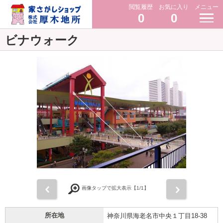
閲覧履歴
お気に入り
メニュー
0
0
ビナウォーク
前
次
画像タップで拡大表示【
1
/1】
所在地
神奈川県海老名市中央１丁目18-38