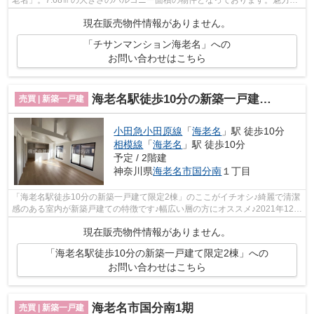
老名」。7.68㎡の大きさのバルコニー面積の物件となっております。魅力的
なコストパフォーマンスの物件です。...
現在販売物件情報がありません。
「チサンマンション海老名」への
お問い合わせはこちら
海老名駅徒歩10分の新築一戸建て限定2棟
売買 | 新築一戸建
小田急小田原線
「
海老名
」駅 徒歩10分
相模線
「
海老名
」駅 徒歩10分
予定 / 2階建
神奈川県
海老名市
国分南
１丁目
「海老名駅徒歩10分の新築一戸建て限定2棟」のここがイチオシ♪綺麗で清潔
感のある室内が新築戸建ての特徴です♪幅広い層の方にオススメ♪2021年12月
築の室内も広々とした物件で来客応対...
現在販売物件情報がありません。
「海老名駅徒歩10分の新築一戸建て限定2棟」への
お問い合わせはこちら
海老名市国分南1期
売買 | 新築一戸建