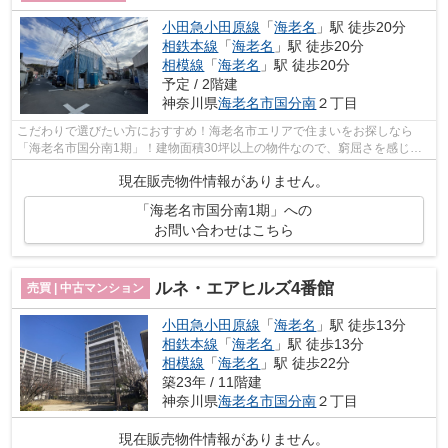
小田急小田原線
「
海老名
」駅 徒歩20分
相鉄本線
「
海老名
」駅 徒歩20分
相模線
「
海老名
」駅 徒歩20分
予定 / 2階建
神奈川県
海老名市
国分南
２丁目
こだわりで選びたい方におすすめ！海老名市エリアで住まいをお探しなら
「海老名市国分南1期」！建物面積30坪以上の物件なので、窮屈さを感じさ
せない室内！物件の購入をご予定なら、47...
現在販売物件情報がありません。
「海老名市国分南1期」への
お問い合わせはこちら
ルネ・エアヒルズ4番館
売買 | 中古マンション
小田急小田原線
「
海老名
」駅 徒歩13分
相鉄本線
「
海老名
」駅 徒歩13分
相模線
「
海老名
」駅 徒歩22分
築23年 / 11階建
神奈川県
海老名市
国分南
２丁目
現在販売物件情報がありません。