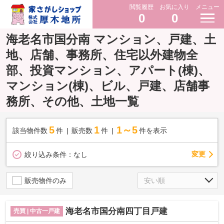
閲覧履歴
お気に入り
メニュー
0
0
海老名市国分南 マンション、戸建、土
地、店舗、事務所、住宅以外建物全
部、投資マンション、アパート(棟)、
マンション(棟)、ビル、戸建、店舗事
務所、その他、土地一覧
5
1
1～5
該当物件数
件
販売数
件
件を表示
変更
絞り込み条件：
なし
販売物件のみ
海老名市国分南四丁目戸建
売買 | 中古一戸建