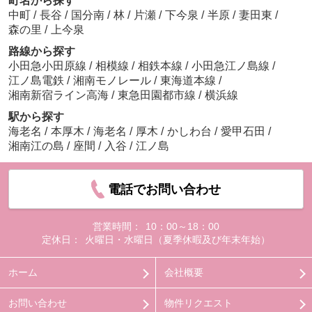
町名から探す
中町
/
長谷
/
国分南
/
林
/
片瀬
/
下今泉
/
半原
/
妻田東
/
森の里
/
上今泉
路線から探す
小田急小田原線
/
相模線
/
相鉄本線
/
小田急江ノ島線
/
江ノ島電鉄
/
湘南モノレール
/
東海道本線
/
湘南新宿ライン高海
/
東急田園都市線
/
横浜線
駅から探す
海老名
/
本厚木
/
海老名
/
厚木
/
かしわ台
/
愛甲石田
/
湘南江の島
/
座間
/
入谷
/
江ノ島
電話でお問い合わせ
営業時間：
10：00～18：00
定休日：
火曜日・水曜日（夏季休暇及び年末年始）
ホーム
会社概要
お問い合わせ
物件リクエスト