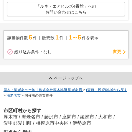
「ルネ・エアヒルズ4番館」への
お問い合わせはこちら
5
1
1～5
該当物件数
件
販売数
件
件を表示
変更
絞り込み条件：
なし
ページトップへ
厚木・海老名の土地｜株式会社厚木地所 海老名店
>
(売買・投資)地域から探す
>
海老名市
>
国分南の売買物件
市区町村から探す
厚木市
/
海老名市
/
藤沢市
/
座間市
/
綾瀬市
/
大和市
/
愛甲郡愛川町
/
相模原市中央区
/
伊勢原市