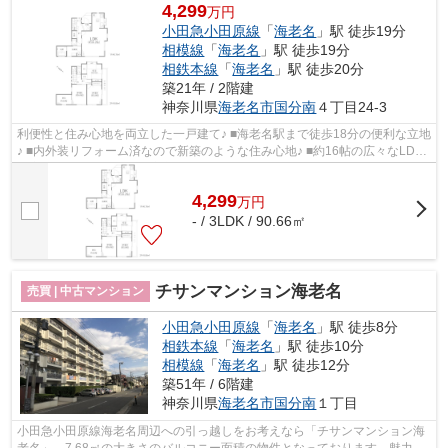
4,299
万円
小田急小田原線
「
海老名
」駅 徒歩19分
相模線
「
海老名
」駅 徒歩19分
相鉄本線
「
海老名
」駅 徒歩20分
築21年 / 2階建
神奈川県
海老名市
国分南
４丁目24-3
利便性と住み心地を両立した一戸建て♪ ■海老名駅まで徒歩18分の便利な立地
♪ ■内外装リフォーム済なので新築のような住み心地♪ ■約16帖の広々なLDK
は家族が自然と集まる快適空間♪ ■全居...
4,299
万
円
- / 3LDK / 90.66㎡
チサンマンション海老名
売買 | 中古マンション
小田急小田原線
「
海老名
」駅 徒歩8分
相鉄本線
「
海老名
」駅 徒歩10分
相模線
「
海老名
」駅 徒歩12分
築51年 / 6階建
神奈川県
海老名市
国分南
１丁目
小田急小田原線海老名周辺への引っ越しをお考えなら「チサンマンション海