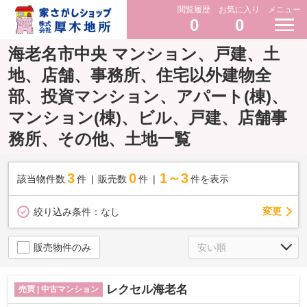
閲覧履歴
お気に入り
メニュー
0
0
海老名市中央 マンション、戸建、土
地、店舗、事務所、住宅以外建物全
部、投資マンション、アパート(棟)、
マンション(棟)、ビル、戸建、店舗事
務所、その他、土地一覧
3
0
1～3
該当物件数
件
販売数
件
件を表示
変更
絞り込み条件：
なし
販売物件のみ
レクセル海老名
売買 | 中古マンション