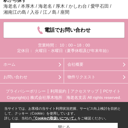
駅から探す
海老名
/
本厚木
/
海老名
/
厚木
/
かしわ台
/
愛甲石田
/
湘南江の島
/
入谷
/
江ノ島
/
座間
電話でお問い合わせ
営業時間：
10：00～18：00
定休日：
火曜日・水曜日（夏季休暇及び年末年始）
ホーム
会社概要
お問い合わせ
物件リクエスト
プライバシーポリシー
利用規約
アクセスマップ
PCサイト
Copyright(c) 株式会社厚木地所 海老名支店 All rights reserved.
当サイトでは、お客様の当サイト利用状況把握、サービス向上検討を目的と
して、クッキー（Cookie）を使用しています。
詳しくは、当社の
「Cookieの取扱いについて」
をご確認ください。
閉じる