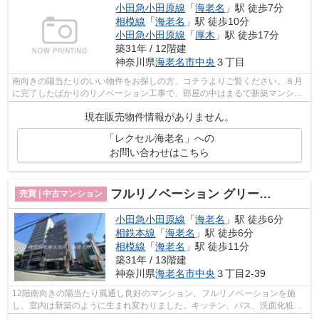
小田急小田原線
「
海老名
」駅 徒歩7分
相模線
「
海老名
」駅 徒歩10分
小田急小田原線
「
厚木
」駅 徒歩17分
築31年 / 12階建
神奈川県
海老名市
中央
３丁目
南向きの陽当たりのいい物件をお探しの方、コチラよりご覧ください。８月
に完了したばかりのリノベーション工事で、部屋の中はまるで新築マンショ
ンのように生まれ変わりました♪ 海老...
現在販売物件情報がありません。
「レクセル海老名」への
お問い合わせはこちら
フルリノベーション グリーンコート海老名1202号室
売買 | 中古マンション
小田急小田原線
「
海老名
」駅 徒歩6分
相鉄本線
「
海老名
」駅 徒歩6分
相模線
「
海老名
」駅 徒歩11分
築31年 / 13階建
神奈川県
海老名市
中央
３丁目2-39
12階南向きの陽当たり風通し良好のマンション。フルリノベーションを施
し、室内は新築のように生まれ変わりました。キッチン、バス、洗面化粧
台、トイレは新品のためもちろん未使用。...