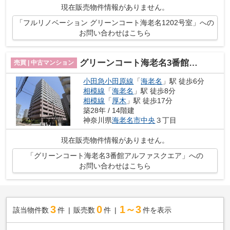
現在販売物件情報がありません。
「フルリノベーション グリーンコート海老名1202号室」への
お問い合わせはこちら
グリーンコート海老名3番館アルファスクエア
売買 | 中古マンション
小田急小田原線
「
海老名
」駅 徒歩6分
相模線
「
海老名
」駅 徒歩8分
相模線
「
厚木
」駅 徒歩17分
築28年 / 14階建
神奈川県
海老名市
中央
３丁目
現在販売物件情報がありません。
「グリーンコート海老名3番館アルファスクエア」への
お問い合わせはこちら
3
0
1～3
該当物件数
件
販売数
件
件を表示