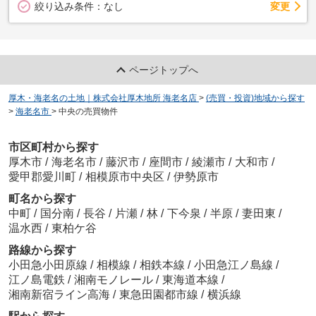
変更
絞り込み条件：
なし
ページトップへ
厚木・海老名の土地｜株式会社厚木地所 海老名店
>
(売買・投資)地域から探す
>
海老名市
>
中央の売買物件
市区町村から探す
厚木市
/
海老名市
/
藤沢市
/
座間市
/
綾瀬市
/
大和市
/
愛甲郡愛川町
/
相模原市中央区
/
伊勢原市
町名から探す
中町
/
国分南
/
長谷
/
片瀬
/
林
/
下今泉
/
半原
/
妻田東
/
温水西
/
東柏ケ谷
路線から探す
小田急小田原線
/
相模線
/
相鉄本線
/
小田急江ノ島線
/
江ノ島電鉄
/
湘南モノレール
/
東海道本線
/
湘南新宿ライン高海
/
東急田園都市線
/
横浜線