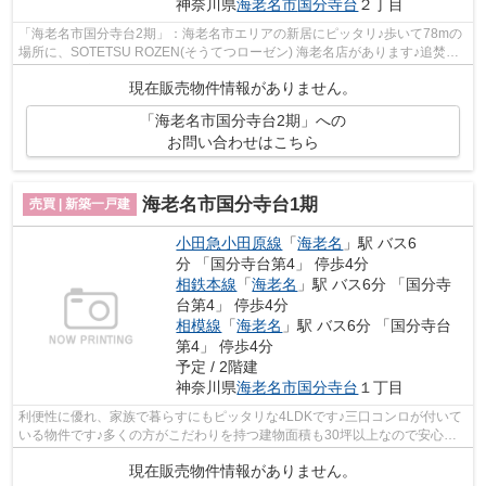
神奈川県
海老名市
国分寺台
２丁目
「海老名市国分寺台2期」：海老名市エリアの新居にピッタリ♪歩いて78mの
場所に、SOTETSU ROZEN(そうてつローゼン) 海老名店があります♪追焚機
能のある浴室のでお湯が冷めてしまっても...
現在販売物件情報がありません。
「海老名市国分寺台2期」への
お問い合わせはこちら
海老名市国分寺台1期
売買 | 新築一戸建
小田急小田原線
「
海老名
」駅 バス6
分 「国分寺台第4」 停歩4分
相鉄本線
「
海老名
」駅 バス6分 「国分寺
台第4」 停歩4分
相模線
「
海老名
」駅 バス6分 「国分寺台
第4」 停歩4分
予定 / 2階建
神奈川県
海老名市
国分寺台
１丁目
利便性に優れ、家族で暮らすにもピッタリな4LDKです♪三口コンロが付いて
いる物件です♪多くの方がこだわりを持つ建物面積も30坪以上なので安心で
す♪火の出ないIH調理器を使用したキッチ...
現在販売物件情報がありません。