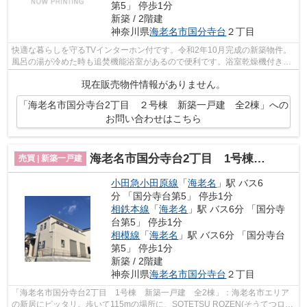
第5」 停歩1分
新築 / 2階建
神奈川県
海老名市
国分寺台
２丁目
快適な暮らしを守るTVインターホン付です。令和2年10月完成の新築物件。
風呂の湯が冷めた時も追焚機能浴室があるので便利です。浴室乾燥機付きの
お風呂場なので、カビなどの心配も減ら...
現在販売物件情報がありません。
「海老名市国分寺台2丁目 ２号棟 新築一戸建 全2棟」への
お問い合わせはこちら
海老名市国分寺台2丁目 1号棟 新築一戸建 全2棟
売買 | 新築一戸建
小田急小田原線
「
海老名
」駅 バス6
分 「国分寺台第5」 停歩1分
相鉄本線
「
海老名
」駅 バス6分 「国分寺
台第5」 停歩1分
相模線
「
海老名
」駅 バス6分 「国分寺台
第5」 停歩1分
新築 / 2階建
神奈川県
海老名市
国分寺台
２丁目
「海老名市国分寺台2丁目 1号棟 新築一戸建 全2棟」：海老名市エリア
の新居にピッタリ。歩いて115mの場所に、SOTETSU ROZEN(そうてつロー