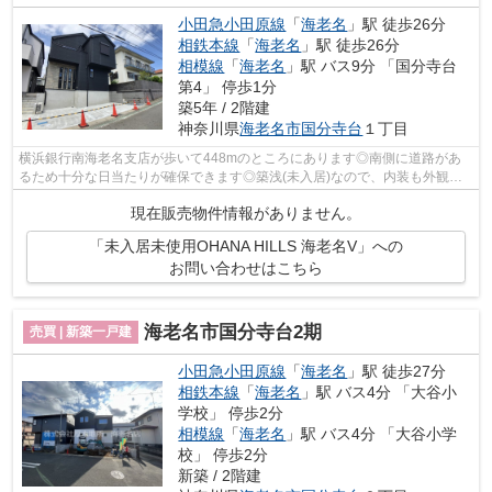
小田急小田原線
「
海老名
」駅 徒歩26分
相鉄本線
「
海老名
」駅 徒歩26分
相模線
「
海老名
」駅 バス9分 「国分寺台
第4」 停歩1分
築5年 / 2階建
神奈川県
海老名市
国分寺台
１丁目
横浜銀行南海老名支店が歩いて448mのところにあります◎南側に道路があ
るため十分な日当たりが確保できます◎築浅(未入居)なので、内装も外観も
キレイ◎厚木地所は、海老名市の不動産情報...
現在販売物件情報がありません。
「未入居未使用OHANA HILLS 海老名V」への
お問い合わせはこちら
海老名市国分寺台2期
売買 | 新築一戸建
小田急小田原線
「
海老名
」駅 徒歩27分
相鉄本線
「
海老名
」駅 バス4分 「大谷小
学校」 停歩2分
相模線
「
海老名
」駅 バス4分 「大谷小学
校」 停歩2分
新築 / 2階建