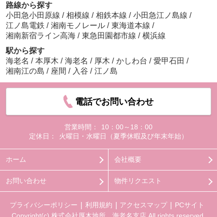
路線から探す
小田急小田原線
/
相模線
/
相鉄本線
/
小田急江ノ島線
/
江ノ島電鉄
/
湘南モノレール
/
東海道本線
/
湘南新宿ライン高海
/
東急田園都市線
/
横浜線
駅から探す
海老名
/
本厚木
/
海老名
/
厚木
/
かしわ台
/
愛甲石田
/
湘南江の島
/
座間
/
入谷
/
江ノ島
電話でお問い合わせ
営業時間：
10：00～18：00
定休日：
火曜日・水曜日（夏季休暇及び年末年始）
ホーム
会社概要
お問い合わせ
物件リクエスト
プライバシーポリシー
利用規約
アクセスマップ
PCサイト
Copyright(c) 株式会社厚木地所 海老名支店 All rights reserved.