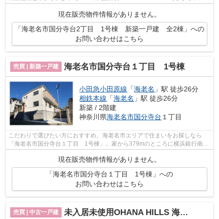
ゼン) 海老名店があります。住み心地もいい...
現在販売物件情報がありません。
「海老名市国分寺台2丁目 1号棟 新築一戸建 全2棟」への
お問い合わせはこちら
海老名市国分寺台１丁目 1号棟
売買 | 新築一戸建
小田急小田原線
「
海老名
」駅 徒歩26分
相鉄本線
「
海老名
」駅 徒歩26分
新築 / 2階建
神奈川県
海老名市
国分寺台
１丁目
こだわりで選びたい方におすすめ。海老名市エリアで住まいをお探しなら
「海老名市国分寺台１丁目 1号棟」。家から379mのところに横浜銀行南海
老名支店があります。好評の新築物件なの...
現在販売物件情報がありません。
「海老名市国分寺台１丁目 1号棟」への
お問い合わせはこちら
未入居未使用OHANA HILLS 海老名V
売買 | 中古一戸建