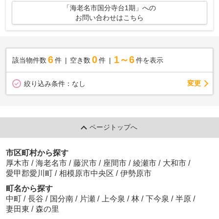
「海老名市国分寺台1期」への
お問い合わせはこちら
6
0
1～6
該当物件数
件
空き数
件
件を表示
変更
絞り込み条件：
なし
ページトップへ
市区町村から探す
厚木市
/
海老名市
/
藤沢市
/
座間市
/
綾瀬市
/
大和市
/
愛甲郡愛川町
/
相模原市中央区
/
伊勢原市
町名から探す
中町
/
長谷
/
国分南
/
片瀬
/
上今泉
/
林
/
下今泉
/
半原
/
妻田東
/
森の里