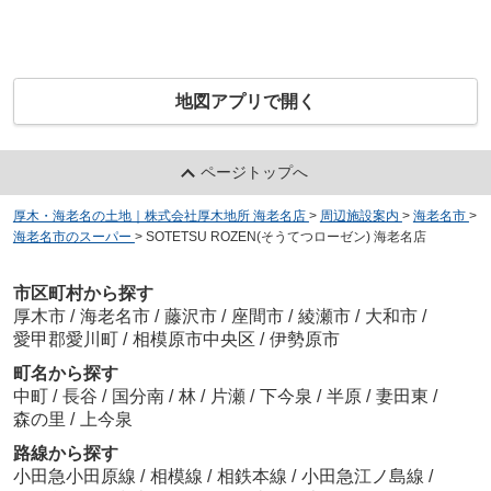
地図アプリで開く
ページトップへ
厚木・海老名の土地｜株式会社厚木地所 海老名店
>
周辺施設案内
>
海老名市
>
海老名市のスーパー
>
SOTETSU ROZEN(そうてつローゼン) 海老名店
市区町村から探す
厚木市
/
海老名市
/
藤沢市
/
座間市
/
綾瀬市
/
大和市
/
愛甲郡愛川町
/
相模原市中央区
/
伊勢原市
町名から探す
中町
/
長谷
/
国分南
/
林
/
片瀬
/
下今泉
/
半原
/
妻田東
/
森の里
/
上今泉
路線から探す
小田急小田原線
/
相模線
/
相鉄本線
/
小田急江ノ島線
/