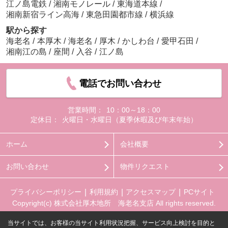
江ノ島電鉄
/
湘南モノレール
/
東海道本線
/
湘南新宿ライン高海
/
東急田園都市線
/
横浜線
駅から探す
海老名
/
本厚木
/
海老名
/
厚木
/
かしわ台
/
愛甲石田
/
湘南江の島
/
座間
/
入谷
/
江ノ島
電話でお問い合わせ
営業時間：
10：00～18：00
定休日：
火曜日・水曜日（夏季休暇及び年末年始）
ホーム
会社概要
お問い合わせ
物件リクエスト
プライバシーポリシー
利用規約
アクセスマップ
PCサイト
Copyright(c) 株式会社厚木地所 海老名支店 All rights reserved.
当サイトでは、お客様の当サイト利用状況把握、サービス向上検討を目的と