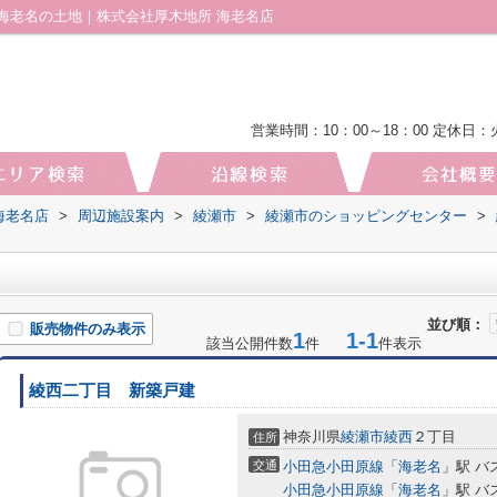
海老名の土地｜株式会社厚木地所 海老名店
営業時間：10：00～18：00
定休日：
海老名店
>
周辺施設案内
>
綾瀬市
>
綾瀬市のショッピングセンター
>
並び順：
販売物件のみ表示
1
1-1
該当公開件数
件
件表示
綾西二丁目 新築戸建
神奈川県
綾瀬市
綾西
２丁目
住所
交通
小田急小田原線
「
海老名
」駅 バ
小田急小田原線
「
海老名
」駅 バ