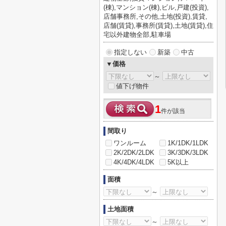
(棟),マンション(棟),ビル,戸建(投資),
店舗事務所,その他,土地(投資),賃貸,
店舗(賃貸),事務所(賃貸),土地(賃貸),住
宅以外建物全部,駐車場
指定しない
新築
中古
▼価格
～
値下げ物件
1
件が該当
間取り
ワンルーム
1K/1DK/1LDK
2K/2DK/2LDK
3K/3DK/3LDK
4K/4DK/4LDK
5K以上
面積
～
土地面積
～