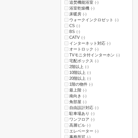
追焚機能浴室
(-)
浴室乾燥機
(-)
床暖房
(-)
ウォークインクロゼット
(-)
CS
(-)
BS
(-)
CATV
(-)
インターネット対応
(-)
オートロック
(-)
TVモニタ付インターホン
(-)
宅配ボックス
(-)
2階以上
(-)
10階以上
(-)
20階以上
(-)
1階の物件
(-)
最上階
(-)
南向き
(-)
角部屋
(-)
自由設計対応
(-)
駐車場あり
(-)
ワンフロア
(-)
高層ビル
(-)
エレベーター
(-)
事務所可
(-)