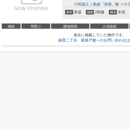
小田急江ノ島線
「
長後
」駅 バス
新築
2階建
木造
築年
階数
構造
価格
間取り
建物面積
土地面積
過去に掲載していた物件です。
綾西二丁目 新築戸建へのお問い合わせは