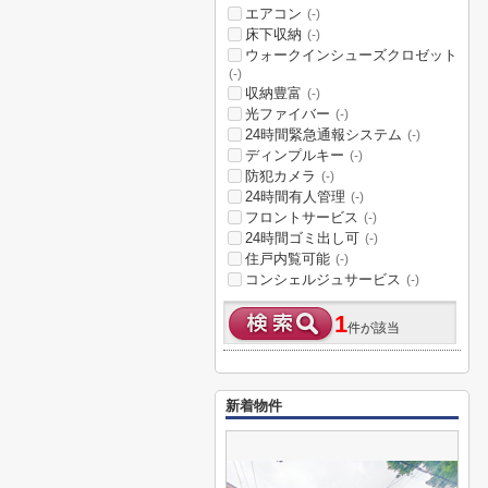
エアコン
(-)
床下収納
(-)
ウォークインシューズクロゼット
(-)
収納豊富
(-)
光ファイバー
(-)
24時間緊急通報システム
(-)
ディンプルキー
(-)
防犯カメラ
(-)
24時間有人管理
(-)
フロントサービス
(-)
24時間ゴミ出し可
(-)
住戸内覧可能
(-)
コンシェルジュサービス
(-)
1
件が該当
新着物件