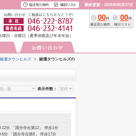
最終更新：2026年08月07日
00
00
件
件
最近見た物件
検討リスト
火曜日・水曜日（夏季休暇及び年末年始）
綾瀬タウンヒルズ
>
綾瀬タウンヒルズの
表示件数：
ス12分 「国分寺台第12」 停歩1分
ス6分 「国分寺台第8」 停歩17分