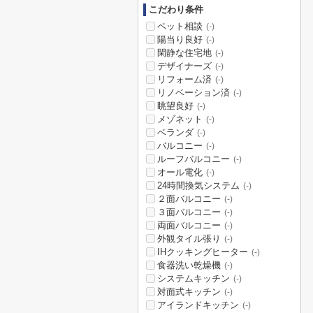
こだわり条件
ペット相談
(-)
陽当り良好
(-)
閑静な住宅地
(-)
デザイナーズ
(-)
リフォーム済
(-)
リノベーション済
(-)
眺望良好
(-)
メゾネット
(-)
ベランダ
(-)
バルコニー
(-)
ルーフバルコニー
(-)
オール電化
(-)
24時間換気システム
(-)
２面バルコニー
(-)
３面バルコニー
(-)
両面バルコニー
(-)
外観タイル張り
(-)
IHクッキングヒーター
(-)
食器洗い乾燥機
(-)
システムキッチン
(-)
対面式キッチン
(-)
アイランドキッチン
(-)