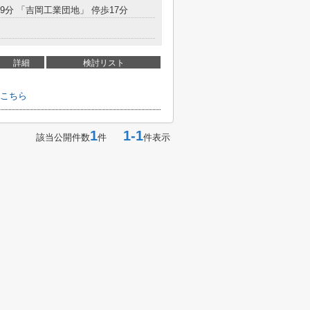
19分 「吉岡工業団地」 停歩17分
詳細
検討リスト
こちら
1
1-1
該当公開件数
件
件表示