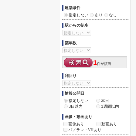
建築条件
指定しない
あり
なし
駅からの徒歩
築年数
1
件が該当
利回り
情報公開日
指定しない
本日
3日以内
1週間以内
画像・動画あり
画像あり
動画あり
パノラマ・VRあり