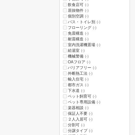
飲食店可
(-)
居抜物件
(-)
個別空調
(-)
バス・トイレ別
(-)
フローリング
(-)
免震構造
(-)
耐震構造
(-)
室内洗濯機置場
(-)
給湯室
(-)
機械警備
(-)
OAフロア
(-)
バリアフリー
(-)
外断熱工法
(-)
輸入住宅
(-)
都市ガス
(-)
下水道
(-)
ペット飼育可
(-)
ペット専用設備
(-)
楽器相談
(-)
保証人不要
(-)
２人入居可
(-)
分割可
(-)
分譲タイプ
(-)