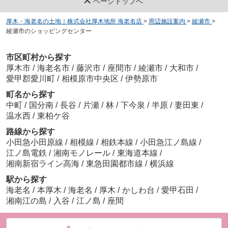
ページトップへ
厚木・海老名の土地｜株式会社厚木地所 海老名店
>
周辺施設案内
>
綾瀬市
>
綾瀬市のショッピングセンター
市区町村から探す
厚木市
/
海老名市
/
藤沢市
/
座間市
/
綾瀬市
/
大和市
/
愛甲郡愛川町
/
相模原市中央区
/
伊勢原市
町名から探す
中町
/
国分南
/
長谷
/
片瀬
/
林
/
下今泉
/
半原
/
妻田東
/
温水西
/
東柏ケ谷
路線から探す
小田急小田原線
/
相模線
/
相鉄本線
/
小田急江ノ島線
/
江ノ島電鉄
/
湘南モノレール
/
東海道本線
/
湘南新宿ライン高海
/
東急田園都市線
/
横浜線
駅から探す
海老名
/
本厚木
/
海老名
/
厚木
/
かしわ台
/
愛甲石田
/
湘南江の島
/
入谷
/
江ノ島
/
座間