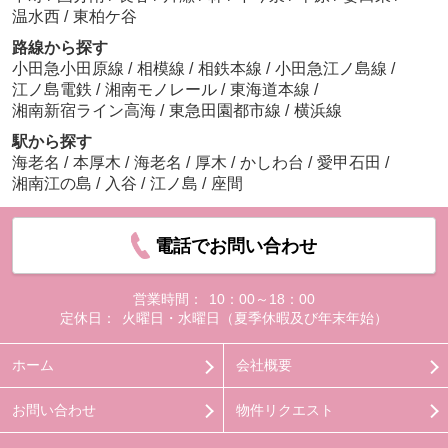
温水西
/
東柏ケ谷
路線から探す
小田急小田原線
/
相模線
/
相鉄本線
/
小田急江ノ島線
/
江ノ島電鉄
/
湘南モノレール
/
東海道本線
/
湘南新宿ライン高海
/
東急田園都市線
/
横浜線
駅から探す
海老名
/
本厚木
/
海老名
/
厚木
/
かしわ台
/
愛甲石田
/
湘南江の島
/
入谷
/
江ノ島
/
座間
電話でお問い合わせ
営業時間：
10：00～18：00
定休日：
火曜日・水曜日（夏季休暇及び年末年始）
ホーム
会社概要
お問い合わせ
物件リクエスト