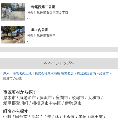
寺尾西第二公園
神奈川県綾瀬市寺尾西２丁目
-
堀ノ内公園
神奈川県綾瀬市吉岡
-
ページトップへ
厚木・海老名の土地｜株式会社厚木地所 海老名店
>
周辺施設案内
>
綾瀬市
>
綾瀬市の公園
市区町村から探す
厚木市
/
海老名市
/
藤沢市
/
座間市
/
綾瀬市
/
大和市
/
愛甲郡愛川町
/
相模原市中央区
/
伊勢原市
町名から探す
中町
/
国分南
/
長谷
/
片瀬
/
林
/
下今泉
/
半原
/
妻田東
/