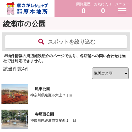
閲覧履歴
お気に入り
メニュー
0
0
綾瀬市の公園
スポットを絞り込む
※物件情報の周辺施設紹介のページであり、各店舗への問い合わせは当
社では対応できません。
該当件数
4
件
風車公園
神奈川県綾瀬市大上２丁目
-
寺尾西公園
神奈川県綾瀬市寺尾西１丁目
-