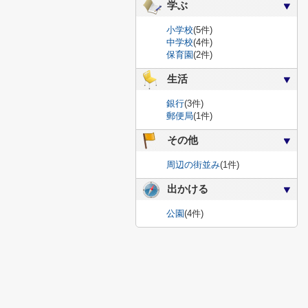
学ぶ
小学校
(5件)
中学校
(4件)
保育園
(2件)
生活
銀行
(3件)
郵便局
(1件)
その他
周辺の街並み
(1件)
出かける
公園
(4件)