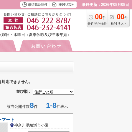
最終更新：2026年08月08日
00
00
件
件
最近見た物件
検討リスト
火曜日・水曜日（夏季休暇及び年末年始）
は対応できません。
並び順：
8
1-8
該当公開件数
件
件表示
ーマート
神奈川県綾瀬市小園