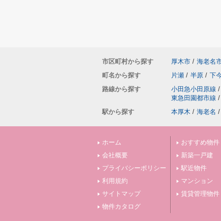
市区町村から探す
厚木市
/
海老名
町名から探す
片瀬
/
半原
/
下
路線から探す
小田急小田原線
/
東急田園都市線
/
駅から探す
本厚木
/
海老名
/
ホーム
おすすめ物件
会社概要
新築一戸建
プライバシーポリシー
駅近物件
利用規約
マンション
サイトマップ
賃貸管理物件
物件カタログ