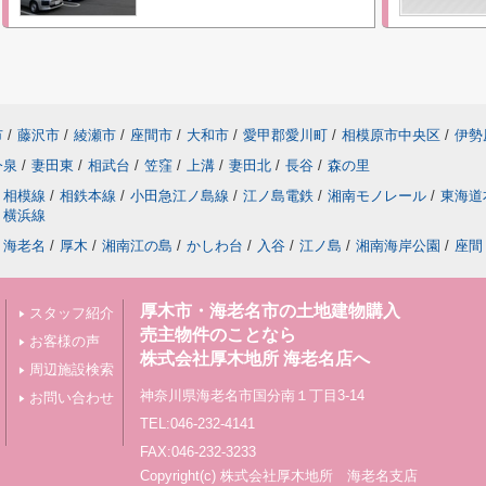
市
/
藤沢市
/
綾瀬市
/
座間市
/
大和市
/
愛甲郡愛川町
/
相模原市中央区
/
伊勢
今泉
/
妻田東
/
相武台
/
笠窪
/
上溝
/
妻田北
/
長谷
/
森の里
相模線
/
相鉄本線
/
小田急江ノ島線
/
江ノ島電鉄
/
湘南モノレール
/
東海道
横浜線
海老名
/
厚木
/
湘南江の島
/
かしわ台
/
入谷
/
江ノ島
/
湘南海岸公園
/
座間
厚木市・海老名市の土地建物購入
スタッフ紹介
売主物件のことなら
お客様の声
株式会社厚木地所 海老名店へ
周辺施設検索
神奈川県海老名市国分南１丁目3-14
お問い合わせ
TEL:046-232-4141
FAX:046-232-3233
Copyright(c) 株式会社厚木地所 海老名支店