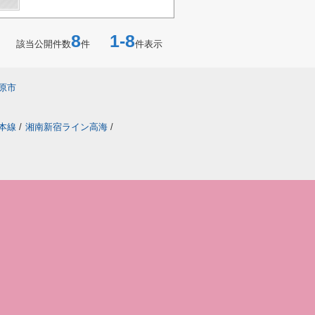
8
1-8
該当公開件数
件
件表示
原市
本線
/
湘南新宿ライン高海
/