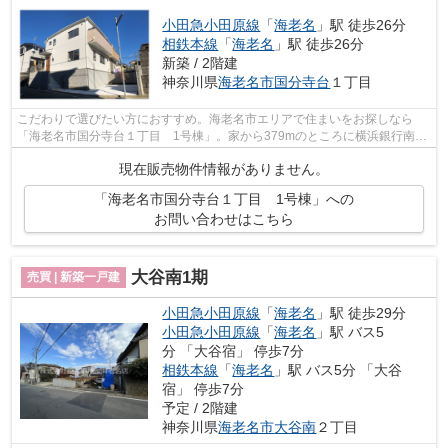
小田急小田原線
「
海老名
」駅 徒歩26分
相鉄本線
「
海老名
」駅 徒歩26分
新築 / 2階建
神奈川県
海老名市
国分寺台
１丁目
こだわりで選びたい方におすすめ。海老名市エリアで住まいをお探しなら
「海老名市国分寺台１丁目 1号棟」。家から379mのところに横浜銀行南海
老名支店があります。好評の新築物件なの...
現在販売物件情報がありません。
「海老名市国分寺台１丁目 1号棟」への
お問い合わせはこちら
大谷南1期
売買 | 新築一戸建
小田急小田原線
「
海老名
」駅 徒歩29分
小田急小田原線
「
海老名
」駅 バス5
分 「大谷宿」 停歩7分
相鉄本線
「
海老名
」駅 バス5分 「大谷
宿」 停歩7分
予定 / 2階建
神奈川県
海老名市
大谷南
２丁目