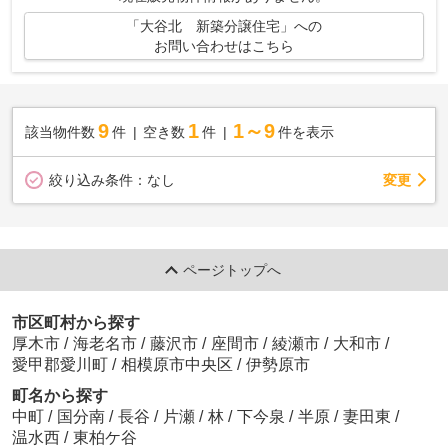
「大谷北 新築分譲住宅」への
お問い合わせはこちら
9
1
1～9
該当物件数
件
空き数
件
件を表示
変更
絞り込み条件：
なし
ページトップへ
市区町村から探す
厚木市
/
海老名市
/
藤沢市
/
座間市
/
綾瀬市
/
大和市
/
愛甲郡愛川町
/
相模原市中央区
/
伊勢原市
町名から探す
中町
/
国分南
/
長谷
/
片瀬
/
林
/
下今泉
/
半原
/
妻田東
/
温水西
/
東柏ケ谷