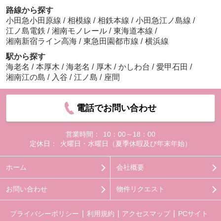
路線から探す
小田急小田原線
/
相模線
/
相鉄本線
/
小田急江ノ島線
/
江ノ島電鉄
/
湘南モノレール
/
東海道本線
/
湘南新宿ライン高海
/
東急田園都市線
/
横浜線
駅から探す
海老名
/
本厚木
/
海老名
/
厚木
/
かしわ台
/
愛甲石田
/
湘南江の島
/
入谷
/
江ノ島
/
座間
電話でお問い合わせ
営業時間：
10：00～18：00
定休日：
火曜日・水曜日（夏季休暇及び年末年始）
ホーム
会社概要
お問い合わせ
物件リクエスト
プライバシーポリシー
利用規約
アクセスマップ
PCサイト