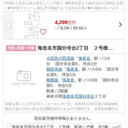
利便性と住み心地を両立した一戸建て♪ ■海老名駅まで徒歩18分の便利な立地
♪ ■内外装リフォーム済なので新築のような住み心地♪ ■約16帖の広々なLDK
は家族が自然と集まる快適空間♪ ■全居...
4,299
万
円
- / 3LDK / 90.66㎡
海老名市国分寺台2丁目 ２号棟 新築一戸建 全2棟
売買 | 新築一戸建
小田急小田原線
「
海老名
」駅 バス6
分 「国分寺台第5」 停歩1分
相鉄本線
「
海老名
」駅 バス6分 「国分寺
台第5」 停歩1分
相模線
「
海老名
」駅 バス6分 「国分寺台
第5」 停歩1分
新築 / 2階建
神奈川県
海老名市
国分寺台
２丁目
快適な暮らしを守るTVインターホン付です。令和2年10月完成の新築物件。
風呂の湯が冷めた時も追焚機能浴室があるので便利です。浴室乾燥機付きの
お風呂場なので、カビなどの心配も減ら...
現在販売物件情報がありません。
「海老名市国分寺台2丁目 ２号棟 新築一戸建 全2棟」への