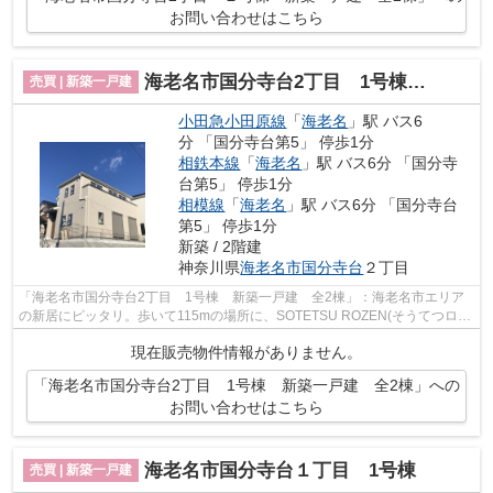
お問い合わせはこちら
海老名市国分寺台2丁目 1号棟 新築一戸建 全2棟
売買 | 新築一戸建
小田急小田原線
「
海老名
」駅 バス6
分 「国分寺台第5」 停歩1分
相鉄本線
「
海老名
」駅 バス6分 「国分寺
台第5」 停歩1分
相模線
「
海老名
」駅 バス6分 「国分寺台
第5」 停歩1分
新築 / 2階建
神奈川県
海老名市
国分寺台
２丁目
「海老名市国分寺台2丁目 1号棟 新築一戸建 全2棟」：海老名市エリア
の新居にピッタリ。歩いて115mの場所に、SOTETSU ROZEN(そうてつロー
ゼン) 海老名店があります。住み心地もいい...
現在販売物件情報がありません。
「海老名市国分寺台2丁目 1号棟 新築一戸建 全2棟」への
お問い合わせはこちら
海老名市国分寺台１丁目 1号棟
売買 | 新築一戸建