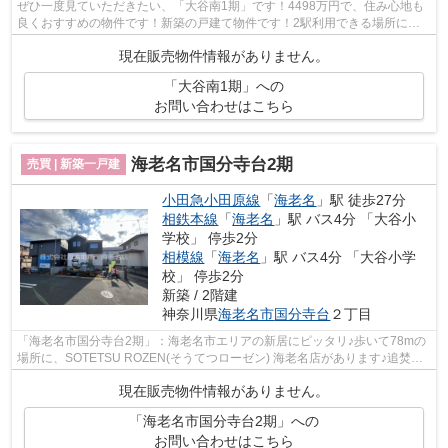
ぜひ一度見ていただきたい、「大谷南1期」です！4498万円で、住み心地も
良くおすすめの物件です！新築の戸建て物件です！2駅利用できる場所にあ
るので利便性が高いです！これからの生...
現在販売物件情報がありません。
「大谷南1期」への
お問い合わせはこちら
海老名市国分寺台2期
売買 | 新築一戸建
小田急小田原線
「
海老名
」駅 徒歩27分
相鉄本線
「
海老名
」駅 バス4分 「大谷小
学校」 停歩2分
相模線
「
海老名
」駅 バス4分 「大谷小学
校」 停歩2分
新築 / 2階建
神奈川県
海老名市
国分寺台
２丁目
「海老名市国分寺台2期」：海老名市エリアの新居にピッタリ♪歩いて78mの
場所に、SOTETSU ROZEN(そうてつローゼン) 海老名店があります♪追焚機
能のある浴室のでお湯が冷めてしまっても...
現在販売物件情報がありません。
「海老名市国分寺台2期」への
お問い合わせはこちら