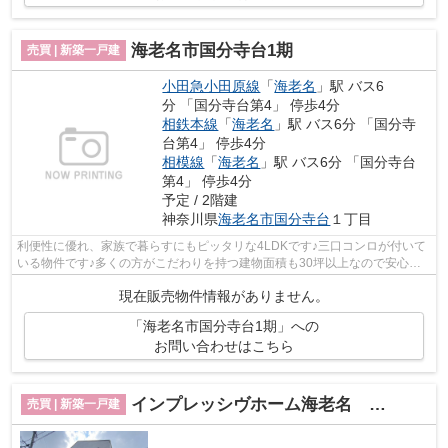
海老名市国分寺台1期
売買 | 新築一戸建
小田急小田原線
「
海老名
」駅 バス6
分 「国分寺台第4」 停歩4分
相鉄本線
「
海老名
」駅 バス6分 「国分寺
台第4」 停歩4分
相模線
「
海老名
」駅 バス6分 「国分寺台
第4」 停歩4分
予定 / 2階建
神奈川県
海老名市
国分寺台
１丁目
利便性に優れ、家族で暮らすにもピッタリな4LDKです♪三口コンロが付いて
いる物件です♪多くの方がこだわりを持つ建物面積も30坪以上なので安心で
す♪火の出ないIH調理器を使用したキッチ...
現在販売物件情報がありません。
「海老名市国分寺台1期」への
お問い合わせはこちら
インプレッシヴホーム海老名 大谷北新築戸建
売買 | 新築一戸建