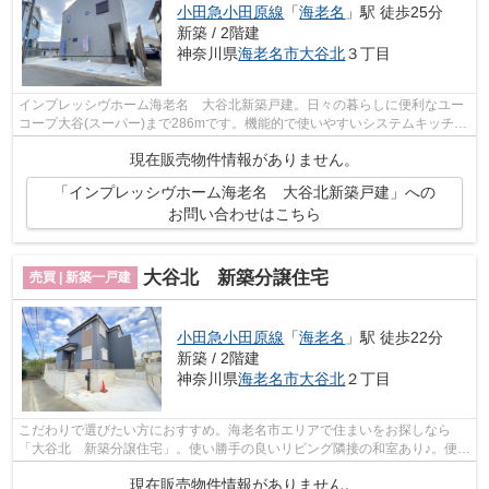
小田急小田原線
「
海老名
」駅 徒歩25分
新築 / 2階建
神奈川県
海老名市
大谷北
３丁目
インプレッシヴホーム海老名 大谷北新築戸建。日々の暮らしに便利なユー
コープ大谷(スーパー)まで286mです。機能的で使いやすいシステムキッチン
付きなので、お料理を楽しめます。厚...
現在販売物件情報がありません。
「インプレッシヴホーム海老名 大谷北新築戸建」への
お問い合わせはこちら
大谷北 新築分譲住宅
売買 | 新築一戸建
小田急小田原線
「
海老名
」駅 徒歩22分
新築 / 2階建
神奈川県
海老名市
大谷北
２丁目
こだわりで選びたい方におすすめ。海老名市エリアで住まいをお探しなら
「大谷北 新築分譲住宅」。使い勝手の良いリビング隣接の和室あり♪。便利
なスーパー「ユーコープ 大谷店」まで1...
現在販売物件情報がありません。