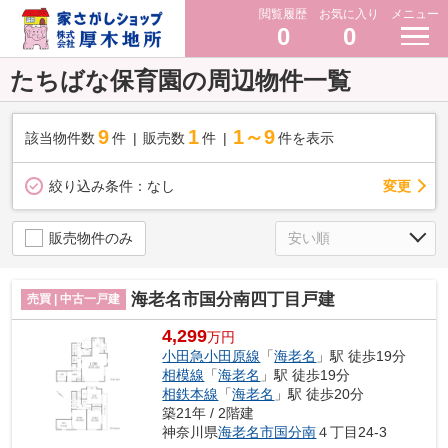
閲覧履歴
お気に入り
メニュー
0
0
たちばな保育園の周辺物件一覧
9
1
1～9
該当物件数
件
販売数
件
件を表示
変更
絞り込み条件：
なし
販売物件のみ
海老名市国分南四丁目戸建
売買 | 中古一戸建
4,299
万円
小田急小田原線
「
海老名
」駅 徒歩19分
相模線
「
海老名
」駅 徒歩19分
相鉄本線
「
海老名
」駅 徒歩20分
築21年 / 2階建
神奈川県
海老名市
国分南
４丁目24-3