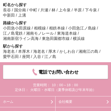
町名から探す
長谷
/
国分南
/
中町
/
片瀬
/
林
/
上今泉
/
半原
/
下今泉
/
中新田
/
上溝
路線から探す
小田急小田原線
/
相模線
/
相鉄本線
/
小田急江ノ島線
/
江ノ島電鉄
/
湘南モノレール
/
東海道本線
/
湘南新宿ライン高海
/
東急田園都市線
/
横浜線
駅から探す
海老名
/
本厚木
/
海老名
/
厚木
/
かしわ台
/
湘南江の島
/
愛甲石田
/
座間
/
入谷
/
江ノ島
電話でお問い合わせ
営業時間：
10：00～18：00
定休日：
火曜日・水曜日（夏季休暇及び年末年始）
ホーム
会社概要