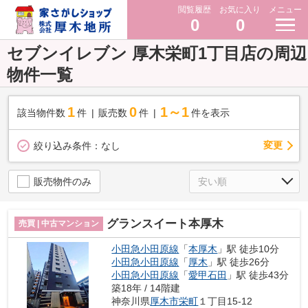
閲覧履歴
お気に入り
メニュー
0
0
セブンイレブン 厚木栄町1丁目店の周辺
物件一覧
1
0
1～1
該当物件数
件
販売数
件
件を表示
変更
絞り込み条件：
なし
販売物件のみ
グランスイート本厚木
売買 | 中古マンション
小田急小田原線
「
本厚木
」駅 徒歩10分
小田急小田原線
「
厚木
」駅 徒歩26分
小田急小田原線
「
愛甲石田
」駅 徒歩43分
築18年 / 14階建
神奈川県
厚木市
栄町
１丁目15-12