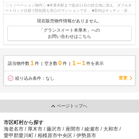
◇リノベーション物件◇ ■本厚木駅まで徒歩11分の好立地に加え、ダブルオ
ートロック仕様で防犯面も安心のマンションです。 ■室内はキッチン・浴
室・洗面・トイレから床・クロスまでフル...
現在販売物件情報がありません。
「グランスイート本厚木」への
お問い合わせはこちら
1
0
1～1
該当物件数
件
空き数
件
件を表示
変更
絞り込み条件：
なし
ページトップへ
市区町村から探す
海老名市
/
厚木市
/
藤沢市
/
座間市
/
綾瀬市
/
大和市
/
愛甲郡愛川町
/
相模原市中央区
/
伊勢原市