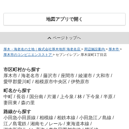
地図アプリで開く
ページトップへ
厚木・海老名の土地｜株式会社厚木地所 海老名店
>
周辺施設案内
>
厚木市
>
厚木市のコンビニエンスストア
>
セブンイレブン 厚木栄町1丁目店
市区町村から探す
厚木市
/
海老名市
/
藤沢市
/
座間市
/
綾瀬市
/
大和市
/
愛甲郡愛川町
/
相模原市中央区
/
伊勢原市
町名から探す
中町
/
長谷
/
国分南
/
片瀬
/
上今泉
/
林
/
下今泉
/
半原
/
妻田東
/
森の里
路線から探す
小田急小田原線
/
相模線
/
相鉄本線
/
小田急江ノ島線
/
江ノ島電鉄
/
湘南モノレール
/
東海道本線
/