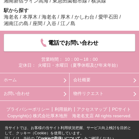
湘南新宿ライン高海
/
東急田園都市線
/
横浜線
駅から探す
海老名
/
本厚木
/
海老名
/
厚木
/
かしわ台
/
愛甲石田
/
湘南江の島
/
座間
/
入谷
/
江ノ島
電話でお問い合わせ
営業時間：
10：00～18：00
定休日：
火曜日・水曜日（夏季休暇及び年末年始）
ホーム
会社概要
お問い合わせ
物件リクエスト
プライバシーポリシー
利用規約
アクセスマップ
PCサイト
Copyright(c) 株式会社厚木地所 海老名支店 All rights reserved.
当サイトでは、お客様の当サイト利用状況把握、サービス向上検討を目的と
して、クッキー（Cookie）を使用しています。
詳しくは、当社の
「Cookieの取扱いについて」
をご確認ください。