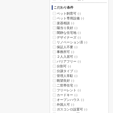
こだわり条件
ペット飼育可
(-)
ペット専用設備
(-)
楽器相談
(-)
陽当り良好
(-)
閑静な住宅地
(-)
デザイナーズ
(-)
リノベーション済
(-)
保証人不要
(-)
事務所可
(-)
２人入居可
(-)
バリアフリー
(-)
分割可
(-)
分譲タイプ
(-)
管理人常駐
(-)
眺望良好
(-)
二世帯住宅
(-)
フリーレント
(-)
カードキー
(-)
オープンハウス
(-)
外国人可
(-)
ガスコンロ設置可
(-)