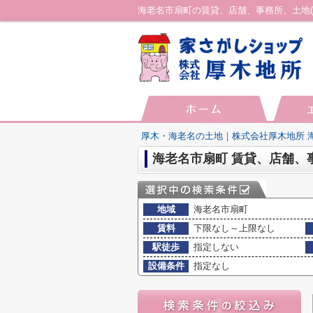
厚木・海老名の土地｜株式会社厚木地所 
海老名市扇町 賃貸、店舗、
地域
海老名市扇町
賃料
下限なし～上限なし
駅徒歩
指定しない
設備条件
指定なし