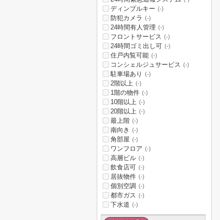
ディンプルキー
(-)
防犯カメラ
(-)
24時間有人管理
(-)
フロントサービス
(-)
24時間ゴミ出し可
(-)
住戸内覧可能
(-)
コンシェルジュサービス
(-)
駐車場あり
(-)
2階以上
(-)
1階の物件
(-)
10階以上
(-)
20階以上
(-)
最上階
(-)
南向き
(-)
角部屋
(-)
ワンフロア
(-)
高層ビル
(-)
飲食店可
(-)
居抜物件
(-)
個別空調
(-)
都市ガス
(-)
下水道
(-)