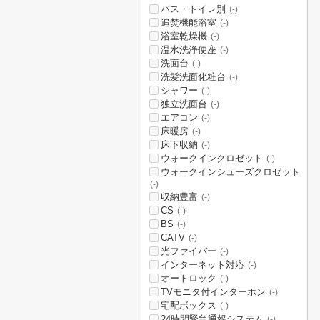
バス・トイレ別
(-)
追焚機能浴室
(-)
浴室乾燥機
(-)
温水洗浄便座
(-)
洗面台
(-)
洗髪洗面化粧台
(-)
シャワー
(-)
独立洗面台
(-)
エアコン
(-)
床暖房
(-)
床下収納
(-)
ウォークインクロゼット
(-)
ウォークインシューズクロゼット
(-)
収納豊富
(-)
CS
(-)
BS
(-)
CATV
(-)
光ファイバー
(-)
インターネット対応
(-)
オートロック
(-)
TVモニタ付インターホン
(-)
宅配ボックス
(-)
24時間緊急通報システム
(-)