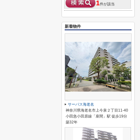
1
件が該当
新着物件
サーパス海老名
神奈川県海老名市上今泉２丁目11-40
小田急小田原線「座間」駅 徒歩19分
築32年