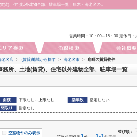
海老名市扇町の賃貸、店舗、事務所、土地(賃貸)、住宅以外建物全部、駐車場一覧｜厚木・海老名の土地｜株式会社厚木地所 海老名店
営業時間：10：00～18：00
定休日：
海老名店
>
(賃貸)地域から探す
>
海老名市
>
扇町の賃貸物件
事務所、土地(賃貸)、住宅以外建物全部、駐車場一覧
面積
下限なし～上限なし
築年数
指定しない
間取り
指定なし
並び順：
空室物件のみ表示
1
1-1
該当公開件数
件
件表示