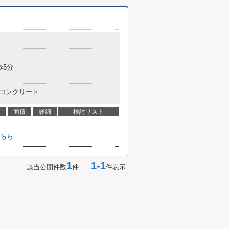
歩5分
コンクリート
面積
詳細
検討リスト
ちら
1
1-1
該当公開件数
件
件表示