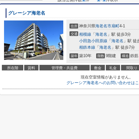
グレーシア海老名
神奈川県
海老名市
扇町
4-1
住所
交通
相模線
「
海老名
」駅 徒歩3分
小田急小田原線
「
海老名
」駅 徒
相鉄本線
「
海老名
」駅 徒歩7分
築10年
9階建
鉄筋
築年
階数
構造
所在階
賃料
管理費・共益費
敷金
礼金
間取り
現在空室情報がありません。
グレーシア海老名へのお問い合わせはこ