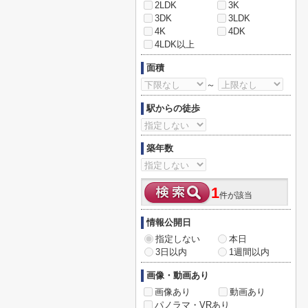
2LDK
3K
3DK
3LDK
4K
4DK
4LDK以上
面積
～
駅からの徒歩
築年数
1
件が該当
情報公開日
指定しない
本日
3日以内
1週間以内
画像・動画あり
画像あり
動画あり
パノラマ・VRあり