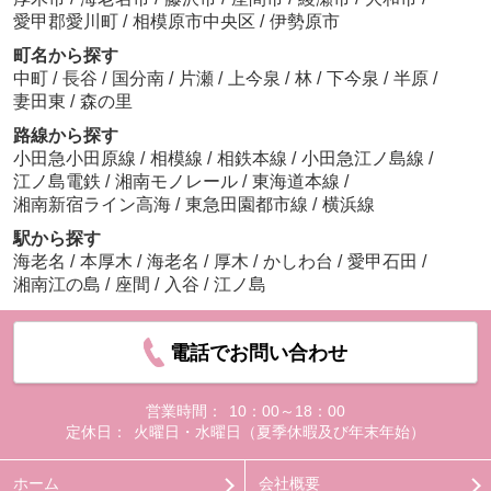
愛甲郡愛川町
/
相模原市中央区
/
伊勢原市
町名から探す
中町
/
長谷
/
国分南
/
片瀬
/
上今泉
/
林
/
下今泉
/
半原
/
妻田東
/
森の里
路線から探す
小田急小田原線
/
相模線
/
相鉄本線
/
小田急江ノ島線
/
江ノ島電鉄
/
湘南モノレール
/
東海道本線
/
湘南新宿ライン高海
/
東急田園都市線
/
横浜線
駅から探す
海老名
/
本厚木
/
海老名
/
厚木
/
かしわ台
/
愛甲石田
/
湘南江の島
/
座間
/
入谷
/
江ノ島
電話でお問い合わせ
営業時間：
10：00～18：00
定休日：
火曜日・水曜日（夏季休暇及び年末年始）
ホーム
会社概要