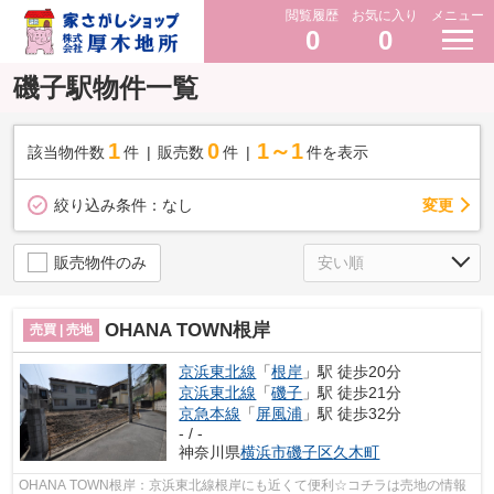
閲覧履歴
お気に入り
メニュー
0
0
磯子駅物件一覧
1
0
1～1
該当物件数
件
販売数
件
件を表示
変更
絞り込み条件：
なし
販売物件のみ
OHANA TOWN根岸
売買 | 売地
京浜東北線
「
根岸
」駅 徒歩20分
京浜東北線
「
磯子
」駅 徒歩21分
京急本線
「
屏風浦
」駅 徒歩32分
- / -
神奈川県
横浜市磯子区
久木町
OHANA TOWN根岸：京浜東北線根岸にも近くて便利☆コチラは売地の情報