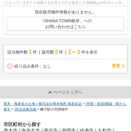
となっています☆土地購入をお考えの方は是非☆土地面積は106.51㎡☆当社
一押しの購入価格2,680万円☆非常に好条件です☆...
現在販売物件情報がありません。
「OHANA TOWN根岸」への
お問い合わせはこちら
1
0
1～1
該当物件数
件
販売数
件
件を表示
変更
絞り込み条件：
なし
ページトップへ
厚木・海老名の土地｜株式会社厚木地所 海老名店
>
(売買・投資)路線・駅から
探す
>
JR京浜東北線
>
磯子駅の売買物件
市区町村から探す
厚木市
/
海老名市
/
藤沢市
/
座間市
/
綾瀬市
/
大和市
/