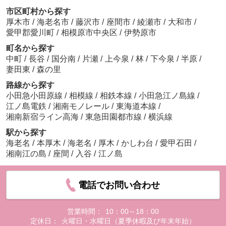
市区町村から探す
厚木市
/
海老名市
/
藤沢市
/
座間市
/
綾瀬市
/
大和市
/
愛甲郡愛川町
/
相模原市中央区
/
伊勢原市
町名から探す
中町
/
長谷
/
国分南
/
片瀬
/
上今泉
/
林
/
下今泉
/
半原
/
妻田東
/
森の里
路線から探す
小田急小田原線
/
相模線
/
相鉄本線
/
小田急江ノ島線
/
江ノ島電鉄
/
湘南モノレール
/
東海道本線
/
湘南新宿ライン高海
/
東急田園都市線
/
横浜線
駅から探す
海老名
/
本厚木
/
海老名
/
厚木
/
かしわ台
/
愛甲石田
/
湘南江の島
/
座間
/
入谷
/
江ノ島
電話でお問い合わせ
営業時間：
10：00～18：00
定休日：
火曜日・水曜日（夏季休暇及び年末年始）