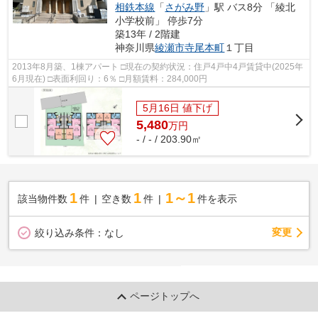
相鉄本線
「
さがみ野
」駅 バス8分 「綾北
小学校前」 停歩7分
築13年 / 2階建
神奈川県
綾瀬市
寺尾本町
１丁目
2013年8月築、1棟アパート □現在の契約状況：住戸4戸中4戸賃貸中(2025年
6月現在) □表面利回り：6％ □月額賃料：284,000円
5月16日 値下げ
5,480
万
円
- / - / 203.90㎡
1
1
1～1
該当物件数
件
空き数
件
件を表示
変更
絞り込み条件：
なし
ページトップへ