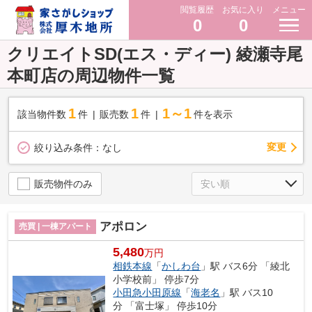
閲覧履歴
お気に入り
メニュー
0
0
クリエイトSD(エス・ディー) 綾瀬寺尾
本町店の周辺物件一覧
1
1
1～1
該当物件数
件
販売数
件
件を表示
変更
絞り込み条件：
なし
販売物件のみ
アポロン
売買 | 一棟アパート
5,480
万円
相鉄本線
「
かしわ台
」駅 バス6分 「綾北
小学校前」 停歩7分
小田急小田原線
「
海老名
」駅 バス10
分 「富士塚」 停歩10分