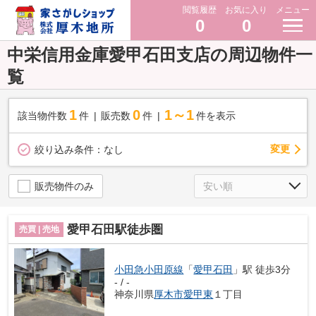
閲覧履歴
お気に入り
メニュー
0
0
中栄信用金庫愛甲石田支店の周辺物件一
覧
1
0
1～1
該当物件数
件
販売数
件
件を表示
変更
絞り込み条件：
なし
販売物件のみ
愛甲石田駅徒歩圏
売買 | 売地
小田急小田原線
「
愛甲石田
」駅 徒歩3分
- / -
神奈川県
厚木市
愛甲東
１丁目