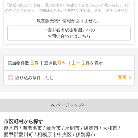
「駅近×陽当たり良好」理想の住まいを建ててみませんか？ 駅から徒歩３分
のアクセスながら、周囲は落ち着いた閑静な住宅街。 通勤・通学に便利な立
地でありながら、毎日の暮らしは静か...
現在販売物件情報がありません。
「愛甲石田駅徒歩圏」への
お問い合わせはこちら
1
0
1～1
該当物件数
件
空き数
件
件を表示
変更
絞り込み条件：
なし
ページトップへ
市区町村から探す
厚木市
/
海老名市
/
藤沢市
/
座間市
/
綾瀬市
/
大和市
/
愛甲郡愛川町
/
相模原市中央区
/
伊勢原市