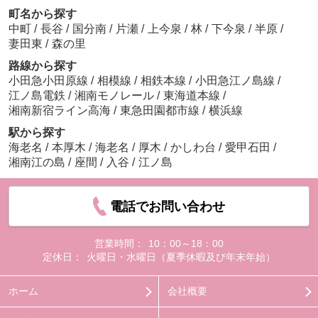
町名から探す
中町
/
長谷
/
国分南
/
片瀬
/
上今泉
/
林
/
下今泉
/
半原
/
妻田東
/
森の里
路線から探す
小田急小田原線
/
相模線
/
相鉄本線
/
小田急江ノ島線
/
江ノ島電鉄
/
湘南モノレール
/
東海道本線
/
湘南新宿ライン高海
/
東急田園都市線
/
横浜線
駅から探す
海老名
/
本厚木
/
海老名
/
厚木
/
かしわ台
/
愛甲石田
/
湘南江の島
/
座間
/
入谷
/
江ノ島
電話でお問い合わせ
営業時間：
10：00～18：00
定休日：
火曜日・水曜日（夏季休暇及び年末年始）
ホーム
会社概要