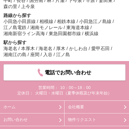
中町
/
長谷
/
国分南
/
林
/
片瀬
/
下今泉
/
半原
/
妻田東
/
森の里
/
上今泉
路線から探す
小田急小田原線
/
相模線
/
相鉄本線
/
小田急江ノ島線
/
江ノ島電鉄
/
湘南モノレール
/
東海道本線
/
湘南新宿ライン高海
/
東急田園都市線
/
横浜線
駅から探す
海老名
/
本厚木
/
海老名
/
厚木
/
かしわ台
/
愛甲石田
/
湘南江の島
/
座間
/
入谷
/
江ノ島
電話でお問い合わせ
営業時間：
10：00～18：00
定休日：
火曜日・水曜日（夏季休暇及び年末年始）
ホーム
会社概要
お問い合わせ
物件リクエスト