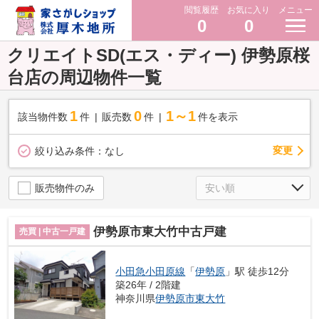
閲覧履歴
お気に入り
メニュー
0
0
クリエイトSD(エス・ディー) 伊勢原桜
台店の周辺物件一覧
1
0
1～1
該当物件数
件
販売数
件
件を表示
変更
絞り込み条件：
なし
販売物件のみ
伊勢原市東大竹中古戸建
売買 | 中古一戸建
小田急小田原線
「
伊勢原
」駅 徒歩12分
築26年 / 2階建
神奈川県
伊勢原市
東大竹