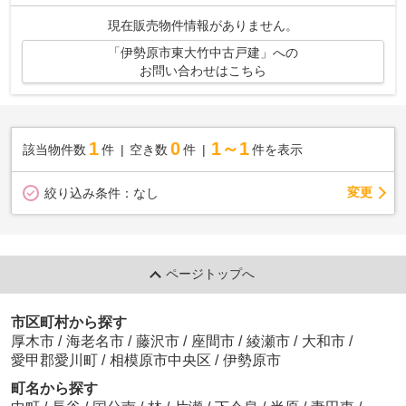
現在販売物件情報がありません。
「伊勢原市東大竹中古戸建」への
お問い合わせはこちら
1
0
1～1
該当物件数
件
空き数
件
件を表示
変更
絞り込み条件：
なし
ページトップへ
市区町村から探す
厚木市
/
海老名市
/
藤沢市
/
座間市
/
綾瀬市
/
大和市
/
愛甲郡愛川町
/
相模原市中央区
/
伊勢原市
町名から探す