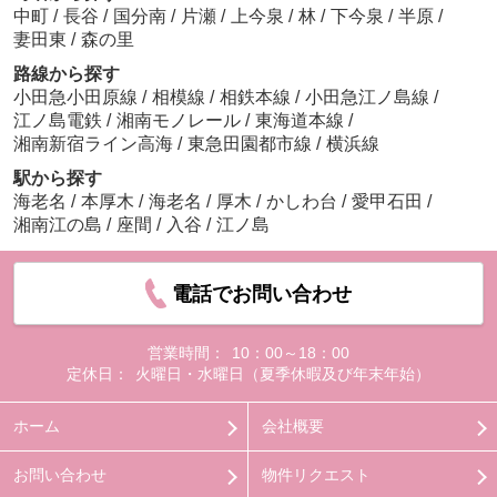
中町
/
長谷
/
国分南
/
片瀬
/
上今泉
/
林
/
下今泉
/
半原
/
妻田東
/
森の里
路線から探す
小田急小田原線
/
相模線
/
相鉄本線
/
小田急江ノ島線
/
江ノ島電鉄
/
湘南モノレール
/
東海道本線
/
湘南新宿ライン高海
/
東急田園都市線
/
横浜線
駅から探す
海老名
/
本厚木
/
海老名
/
厚木
/
かしわ台
/
愛甲石田
/
湘南江の島
/
座間
/
入谷
/
江ノ島
電話でお問い合わせ
営業時間：
10：00～18：00
定休日：
火曜日・水曜日（夏季休暇及び年末年始）
ホーム
会社概要
お問い合わせ
物件リクエスト