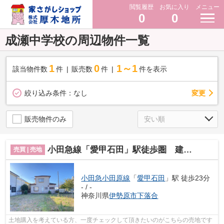
閲覧履歴
お気に入り
メニュー
0
0
成瀬中学校の周辺物件一覧
1
0
1～1
該当物件数
件
販売数
件
件を表示
変更
絞り込み条件：
なし
販売物件のみ
小田急線「愛甲石田」駅徒歩圏 建築条件なし
売買 | 売地
小田急小田原線
「
愛甲石田
」駅 徒歩23分
- / -
神奈川県
伊勢原市
下落合
土地購入を考えている方、一度チェックして頂きたいのがこちらの売地です