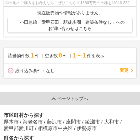
◎土地のご購入をお考えなら、ぜひこちらの1880万円の土地を◎046-232-
4141かinfo@johokan.co.jpまでお問い合わ...
現在販売物件情報がありません。
「小田急線「愛甲石田」駅徒歩圏 建築条件なし」への
お問い合わせはこちら
1
0
1～1
該当物件数
件
空き数
件
件を表示
変更
絞り込み条件：
なし
ページトップへ
市区町村から探す
厚木市
/
海老名市
/
藤沢市
/
座間市
/
綾瀬市
/
大和市
/
愛甲郡愛川町
/
相模原市中央区
/
伊勢原市
町名から探す