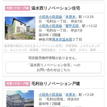
温水西リノベーション住宅
売買 | 中古一戸建
小田急小田原線
「
本厚木
」駅 バス15
分 「毛利台一丁目」 停歩7分
小田急小田原線
「
愛甲石田
」駅 バス12
分 「毛利台一丁目」 停歩7分
築20年 / 2階建
神奈川県
厚木市
温水西
２丁目
温水西の高台にそびえるリノベーション住宅♪ 外壁塗装、システムキッチ
ン、ユニットバス、給湯器、洗面化粧台、トイレ、建具、クロス、床材、各
部屋コンセント新設、インターホン交換...
現在販売物件情報がありません。
「温水西リノベーション住宅」への
お問い合わせはこちら
毛利台リノベーション戸建
売買 | 中古一戸建
小田急小田原線
「
本厚木
」駅 バス18
分 「毛利台団地」 停歩3分
築40年 / 2階建