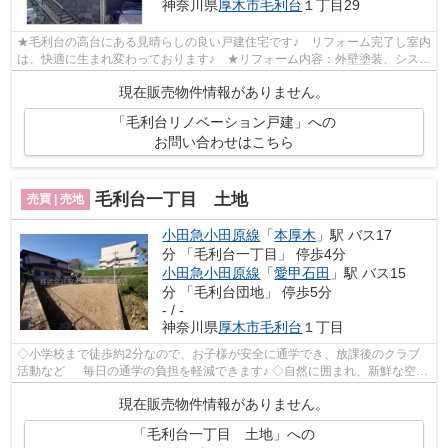
神奈川県
厚木市
毛利台
１丁目29
★毛利台の高台にある見晴らしの良い戸建住宅です♪ リフォーム完了し室内
は、快適に生まれ変わっております♪ ★リフォーム内容：外壁塗装、システ
ムキッチン、洗面化粧台、トイレ、給...
現在販売物件情報がありません。
「毛利台リノベーション戸建」への
お問い合わせはこちら
毛利台一丁目 土地
売買 | 売地
小田急小田原線
「
本厚木
」駅 バス17
分 「毛利台一丁目」 停歩4分
小田急小田原線
「
愛甲石田
」駅 バス15
分 「毛利台団地」 停歩5分
- / -
神奈川県
厚木市
毛利台
１丁目
◇小学校まで徒歩約2分なので、お子様が安全に通学でき、放課後のクラブ
活動など 毎日の通学の負担を軽減できます♪ ◇自然に囲まれ、新鮮な空気
を吸いながらリラックスすることができ...
現在販売物件情報がありません。
「毛利台一丁目 土地」への