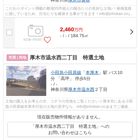
神奈川県
厚木市
長谷
こだわりポイント満載の敷地55坪超えの陽当たりの良好な土地♪！南側道路
に面しているため、日当たりを確保する事ができます！info@johokan.co.jp
までお問い合わせください！厚木市にあ...
2,460
万
円
- / - / 184.75㎡
厚木市温水西二丁目 特選土地
売買 | 売地
小田急小田原線
「
本厚木
」駅 バス10
分 「高坪」 停歩5分
- / -
神奈川県
厚木市
温水西
２丁目
土地の購入をお考えの方、コチラの売地をご覧ください☆厚木市にある小田
急小田原線本厚木付近の土地の見学なら、info@johokan.co.jpまでご連絡く
ださいませ☆厚木地所がご案内いたしま...
現在販売物件情報がありません。
「厚木市温水西二丁目 特選土地」への
お問い合わせはこちら