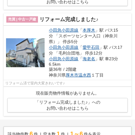
お問い合わせはこちら
リフォーム完成しました♪
売買 | 中古一戸建
小田急小田原線
「
本厚木
」駅 バス15
分 「スポーツセンター入口（神奈川
県）」 停歩5分
小田急小田原線
「
愛甲石田
」駅 バス17
分 「毛利台団地」 停歩12分
小田急小田原線
「
海老名
」駅 車23分
6.5km
築36年 / 2階建
神奈川県
厚木市
温水西
１丁目
リフォーム済で室内大変きれいです♪
現在販売物件情報がありません。
「リフォーム完成しました♪」への
お問い合わせはこちら
6
1
1～6
該当物件数
件
空き数
件
件を表示