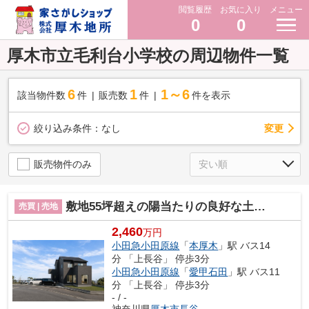
閲覧履歴
お気に入り
メニュー
0
0
厚木市立毛利台小学校の周辺物件一覧
6
1
1～6
該当物件数
件
販売数
件
件を表示
変更
絞り込み条件：
なし
販売物件のみ
敷地55坪超えの陽当たりの良好な土地♪建築条件相談できます。
売買 | 売地
2,460
万円
小田急小田原線
「
本厚木
」駅 バス14
分 「上長谷」 停歩3分
小田急小田原線
「
愛甲石田
」駅 バス11
分 「上長谷」 停歩3分
- / -