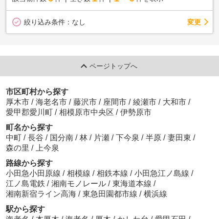
変更
絞り込み条件：
なし
ページトップへ
市区町村から探す
厚木市
/
海老名市
/
藤沢市
/
座間市
/
綾瀬市
/
大和市
/
愛甲郡愛川町
/
相模原市中央区
/
伊勢原市
町名から探す
中町
/
長谷
/
国分南
/
林
/
片瀬
/
下今泉
/
半原
/
妻田東
/
森の里
/
上今泉
路線から探す
小田急小田原線
/
相模線
/
相鉄本線
/
小田急江ノ島線
/
江ノ島電鉄
/
湘南モノレール
/
東海道本線
/
湘南新宿ライン高海
/
東急田園都市線
/
横浜線
駅から探す