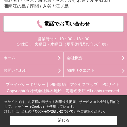
海老名
/
本厚木
/
海老名
/
厚木
/
かしわ台
/
愛甲石田
/
湘南江の島
/
座間
/
入谷
/
江ノ島
電話でお問い合わせ
営業時間：
10：00～18：00
定休日：
火曜日・水曜日（夏季休暇及び年末年始）
ホーム
会社概要
お問い合わせ
物件リクエスト
プライバシーポリシー
利用規約
アクセスマップ
PCサイト
Copyright(c) 株式会社厚木地所 海老名支店 All rights reserved.
当サイトでは、お客様の当サイト利用状況把握、サービス向上検討を目的と
して、クッキー（Cookie）を使用しています。
詳しくは、当社の
「Cookieの取扱いについて」
をご確認ください。
閉じる