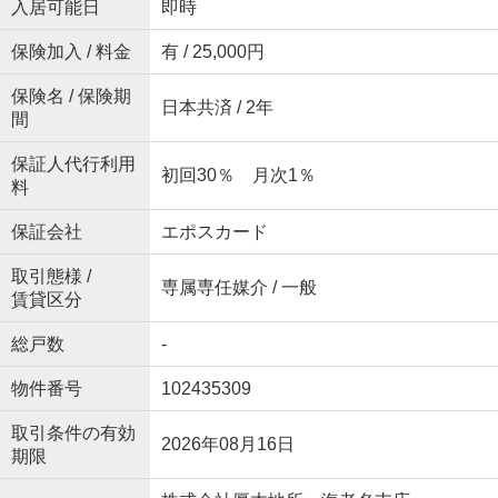
入居可能日
即時
保険加入 / 料金
有 / 25,000円
保険名 / 保険期
日本共済 / 2年
間
保証人代行利用
初回30％ 月次1％
料
保証会社
エポスカード
取引態様 /
専属専任媒介 / 一般
賃貸区分
総戸数
-
物件番号
102435309
取引条件の有効
2026年08月16日
期限