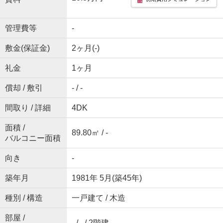
管理費等
-
敷金(保証金)
2ヶ月(-)
礼金
1ヶ月
償却 / 敷引
- / -
間取り / 詳細
4DK
面積 /
89.80㎡ / -
バルコニー面積
向き
-
築年月
1981年 5月(築45年)
種別 / 構造
一戸建て / 木造
部屋 /
- / - / 2階建