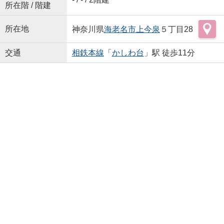
所在階 / 階建
所在地
神奈川県
海老名市
上今泉
５丁目28
交通
相鉄本線
「
かしわ台
」駅 徒歩11分