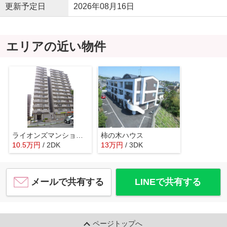
更新予定日
2026年08月16日
エリアの近い物件
ライオンズマンション海老名第3
柿の木ハウス
10.5
万
円
/ 2DK
13
万
円
/ 3DK
メールで共有する
LINEで共有する
ページトップへ