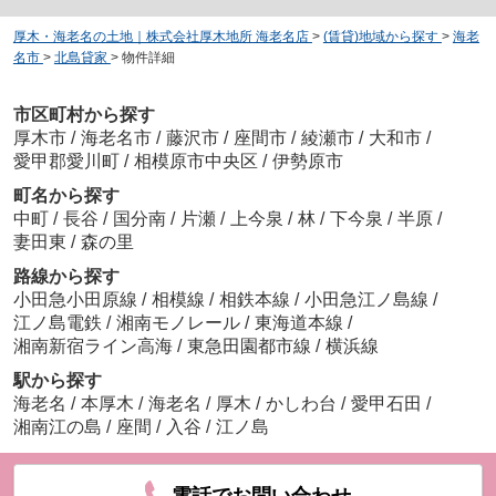
厚木・海老名の土地｜株式会社厚木地所 海老名店
>
(賃貸)地域から探す
>
海老
名市
>
北島貸家
>
物件詳細
市区町村から探す
厚木市
/
海老名市
/
藤沢市
/
座間市
/
綾瀬市
/
大和市
/
愛甲郡愛川町
/
相模原市中央区
/
伊勢原市
町名から探す
中町
/
長谷
/
国分南
/
片瀬
/
上今泉
/
林
/
下今泉
/
半原
/
妻田東
/
森の里
路線から探す
小田急小田原線
/
相模線
/
相鉄本線
/
小田急江ノ島線
/
江ノ島電鉄
/
湘南モノレール
/
東海道本線
/
湘南新宿ライン高海
/
東急田園都市線
/
横浜線
駅から探す
海老名
/
本厚木
/
海老名
/
厚木
/
かしわ台
/
愛甲石田
/
湘南江の島
/
座間
/
入谷
/
江ノ島
電話でお問い合わせ