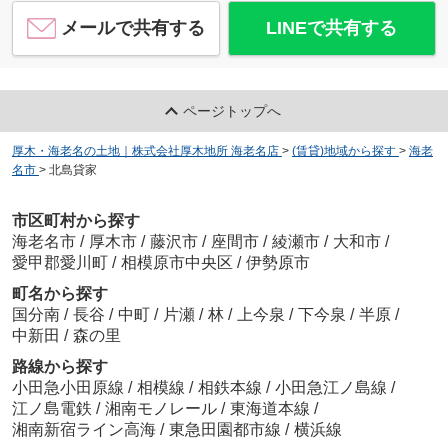
メールで共有する
LINEで共有する
ページトップへ
厚木・海老名の土地｜株式会社厚木地所 海老名店
>
(賃貸)地域から探す
>
海老
名市
>
北島貸家
市区町村から探す
海老名市
/
厚木市
/
藤沢市
/
座間市
/
綾瀬市
/
大和市
/
愛甲郡愛川町
/
相模原市中央区
/
伊勢原市
町名から探す
国分南
/
長谷
/
中町
/
片瀬
/
林
/
上今泉
/
下今泉
/
半原
/
中新田
/
森の里
路線から探す
小田急小田原線
/
相模線
/
相鉄本線
/
小田急江ノ島線
/
江ノ島電鉄
/
湘南モノレール
/
東海道本線
/
湘南新宿ライン高海
/
東急田園都市線
/
横浜線