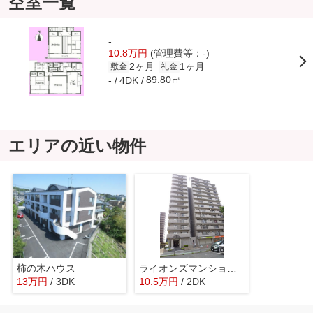
空室一覧
-
10.8万円
(管理費等：-)
2ヶ月
1ヶ月
敷金
礼金
89.80㎡
-
4DK
エリアの近い物件
柿の木ハウス
ライオンズマンション海老名第3
13
万
円
/ 3DK
10.5
万
円
/ 2DK