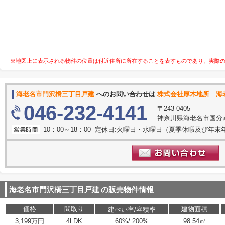
※地図上に表示される物件の位置は付近住所に所在することを表すものであり、実際
海老名市門沢橋三丁目戸建
へのお問い合わせは
株式会社厚木地所 海
046-232-4141
〒243-0405
神奈川県海老名市国分南
10：00～18：00 定休日:火曜日・水曜日（夏季休暇及び年末
海老名市門沢橋三丁目戸建
の販売物件情報
価格
間取り
建物面積
建ぺい率/容積率
3,199万円
4LDK
60%/ 200%
98.54㎡