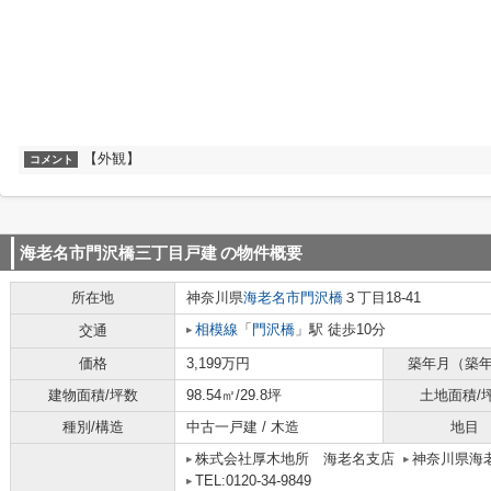
【外観】
コメント
海老名市門沢橋三丁目戸建
の物件概要
所在地
神奈川県
海老名市
門沢橋
３丁目18-41
相模線
「
門沢橋
」駅 徒歩10分
交通
価格
3,199万円
築年月（築
建物面積/坪数
98.54㎡/29.8坪
土地面積/
種別/構造
中古一戸建 / 木造
地目
株式会社厚木地所 海老名支店
神奈川県海老
TEL:0120-34-9849