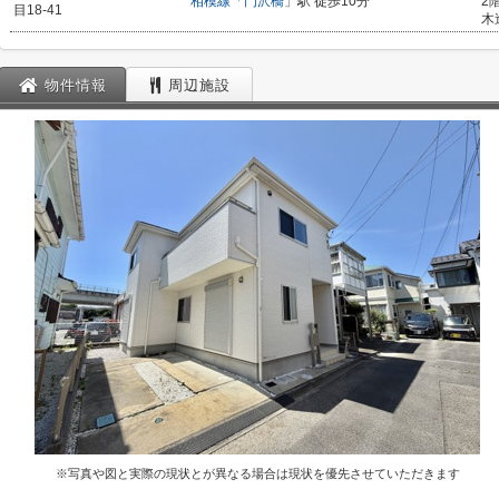
相模線
「
門沢橋
」駅 徒歩10分
2
目18-41
木
物件情報
周辺施設
※写真や図と実際の現状とが異なる場合は現状を優先させていただきます