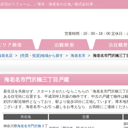
海老名市門沢橋三丁目戸建 2018年築の築浅住宅がリフォーム...／厚木・海老名の土地／株式会社厚木地所 海老名店
営業時間：10：00～18：00
定休日：
海老名店
>
(売買・投資)地域から探す
>
海老名市
>
海老名市門沢橋三丁
海老名市門沢橋三丁目戸建
新生活を失敗せず、スタートさせたいならこちらの「海老名市門沢橋三丁
ある住宅街に位置する、平成30年1月築の物件です。中古の戸建て物件は
好評の駅近物件となっており、駅より徒歩10分に立地しています。厚木地
ございます。海老名市へお引っ越しをお考えなら、お気軽にご連絡くださ
所在地
交通
築
神奈川県
海老名市
門沢橋
３丁