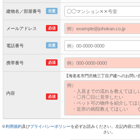
建物名／部屋番号
任意
メールアドレス
必須
電話番号
任意
携帯番号
必須
【海老名市門沢橋三丁目戸建へのお問い
内容
必須
※
利用規約
及び
プライバシーポリシー
を必ずお読みください。左記内容に同
さい。