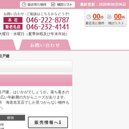
最終更新：2026年08月06日
00
00
件
件
最近見た物件
検討リスト
火曜日・水曜日（夏季休暇及び年末年始）
目戸建
目戸建」はいかがでしょうか。落ち着きの
幅広い年齢層の方からニーズがあります。
所 海老名支店でしか見つからない物件も
い。
建物
販売情報へ
8年