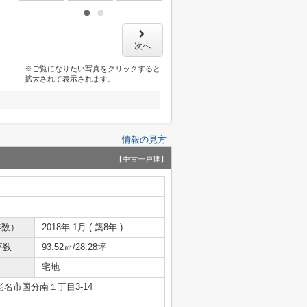
次へ
※ご覧になりたい写真をクリックすると
拡大されて表示されます。
情報の見方
【中古一戸建】
年数）
2018年 1月 ( 築8年 )
坪数
93.52㎡/28.28坪
宅地
名市国分南１丁目3-14