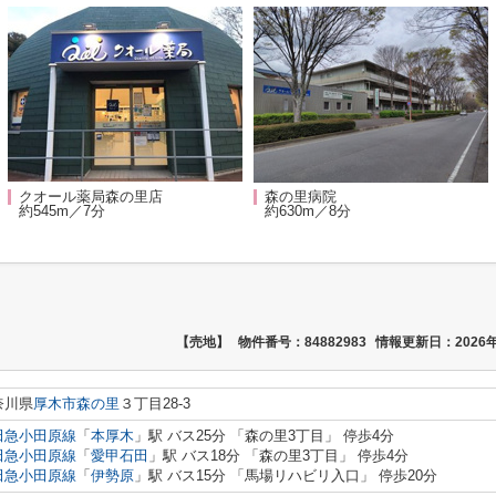
クオール薬局森の里店
森の里病院
約545m／7分
約630m／8分
【売地】
物件番号：84882983
情報更新日：2026年
奈川県
厚木市
森の里
３丁目28-3
田急小田原線
「
本厚木
」駅 バス25分 「森の里3丁目」 停歩4分
田急小田原線
「
愛甲石田
」駅 バス18分 「森の里3丁目」 停歩4分
田急小田原線
「
伊勢原
」駅 バス15分 「馬場リハビリ入口」 停歩20分