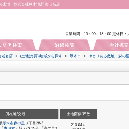
の土地｜株式会社厚木地所 海老名店
営業時間：10：00～18：00
定休日：
海老名店
>
(土地(売買))地域から探す
>
厚木市
>
ゆとりある敷地 森の
所在地/交通
土地面積/坪数
県
厚木市
森の里
３丁目28-3
210.04㎡
「
本厚木
」駅 バス25分 「森の里3