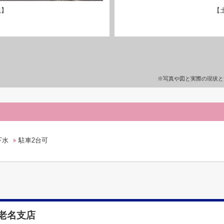
観】
【
※写真や図と実際の現状と
下水
駐車2台可
老名支店