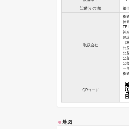
設備(その他)
都
株
神
TEL
神奈
建
（
取扱会社
公
公
公
公
一
株
QRコード
地図