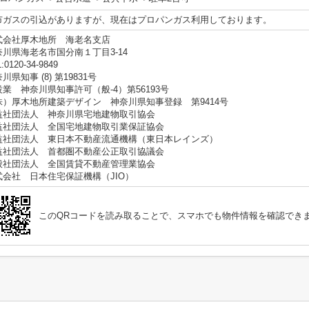
市ガスの引込がありますが、現在はプロパンガス利用しております。
式会社厚木地所 海老名支店
奈川県海老名市国分南１丁目3-14
:0120-34-9849
川県知事 (8) 第19831号
設業 神奈川県知事許可（般-4）第56193号
株）厚木地所建築デザイン 神奈川県知事登録 第9414号
益社団法人 神奈川県宅地建物取引協会
益社団法人 全国宅地建物取引業保証協会
益社団法人 東日本不動産流通機構（東日本レインズ）
益社団法人 首都圏不動産公正取引協議会
般社団法人 全国賃貸不動産管理業協会
式会社 日本住宅保証機構（JIO）
このQRコードを読み取ることで、スマホでも物件情報を確認でき