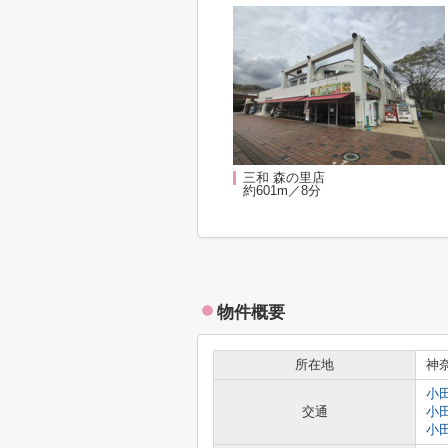
三和 森の里店
約601m／8分
物件概要
所在地
神
小
交通
小
小