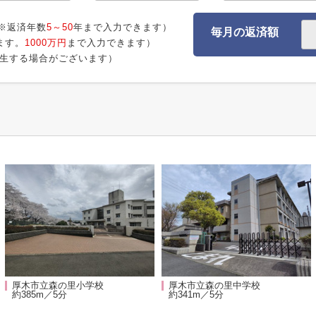
※返済年数
5～50
年まで入力できます）
毎月の返済額
ます。
1000万円
まで入力できます）
生する場合がございます）
厚木市立森の里小学校
厚木市立森の里中学校
約385m／5分
約341m／5分