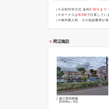
（※元利均等方式 金利
5.00％まで
（※ボーナスは
年2回
で計算してい
（※物件購入時、その他諸費用が発
周辺施設
森の里幼稚園
約444m／6分