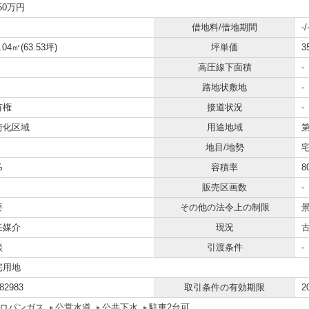
250万円
借地料/借地期間
-/
.04㎡(63.53坪)
坪単価
3
高圧線下面積
-
路地状敷地
-
有権
接道状況
-
街化区域
用途地域
地目/地勢
宅
%
容積率
8
販売区画数
-
要
その他の法令上の制限
任媒介
現況
談
引渡条件
-
宅用地
82983
取引条件の有効期限
2
ロパンガス
公営水道
公共下水
駐車2台可