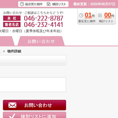
最終更新：2026年08月07日
01
00
件
件
最近見た物件
検討リスト
火曜日・水曜日（夏季休暇及び年末年始）
里
>
物件詳細