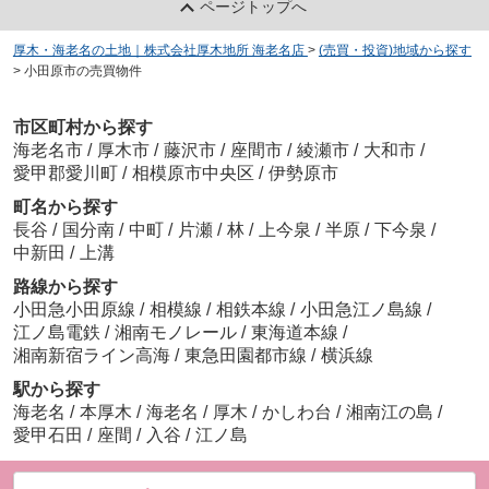
ページトップへ
厚木・海老名の土地｜株式会社厚木地所 海老名店
>
(売買・投資)地域から探す
>
小田原市の売買物件
市区町村から探す
海老名市
/
厚木市
/
藤沢市
/
座間市
/
綾瀬市
/
大和市
/
愛甲郡愛川町
/
相模原市中央区
/
伊勢原市
町名から探す
長谷
/
国分南
/
中町
/
片瀬
/
林
/
上今泉
/
半原
/
下今泉
/
中新田
/
上溝
路線から探す
小田急小田原線
/
相模線
/
相鉄本線
/
小田急江ノ島線
/
江ノ島電鉄
/
湘南モノレール
/
東海道本線
/
湘南新宿ライン高海
/
東急田園都市線
/
横浜線
駅から探す
海老名
/
本厚木
/
海老名
/
厚木
/
かしわ台
/
湘南江の島
/
愛甲石田
/
座間
/
入谷
/
江ノ島