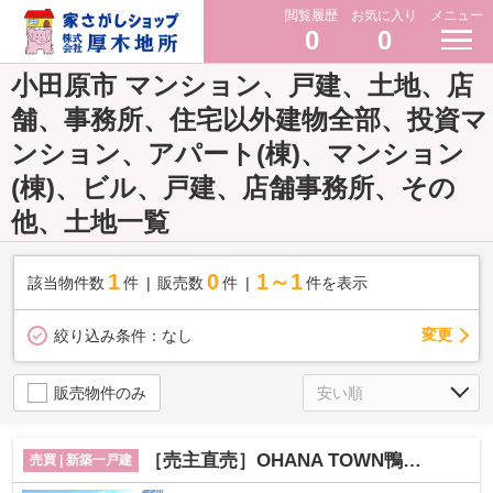
閲覧履歴
お気に入り
メニュー
0
0
小田原市 マンション、戸建、土地、店
舗、事務所、住宅以外建物全部、投資マ
ンション、アパート(棟)、マンション
(棟)、ビル、戸建、店舗事務所、その
他、土地一覧
1
0
1～1
該当物件数
件
販売数
件
件を表示
変更
絞り込み条件：
なし
販売物件のみ
［売主直売］OHANA TOWN鴨宮 小田原ダイナシティ―徒歩3分
売買 | 新築一戸建