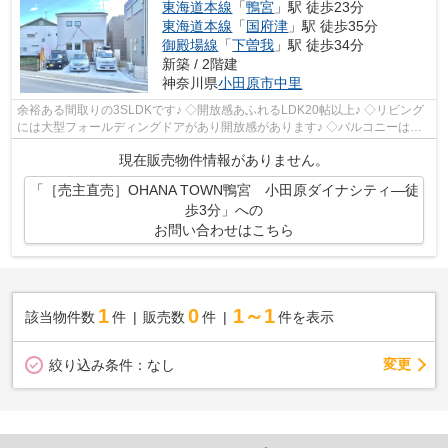
東海道本線
「
鴨宮
」駅 徒歩23分
東海道本線
「
国府津
」駅 徒歩35分
御殿場線
「
下曽我
」駅 徒歩34分
新築 / 2階建
神奈川県
小田原市
中里
余裕ある間取りの3SLDKです♪ ◇開放感あふれるLDK20帖以上♪ ◇リビング
には大型フォールディングドアがあり開放感があります♪ ◇バルコニーは周
辺壁が1.5mあり目隠し代わりになり混合水...
現在販売物件情報がありません。
「［売主直売］OHANA TOWN鴨宮 小田原ダイナシティ―徒
歩3分」への
お問い合わせはこちら
1
0
1～1
該当物件数
件
販売数
件
件を表示
変更
絞り込み条件：
なし