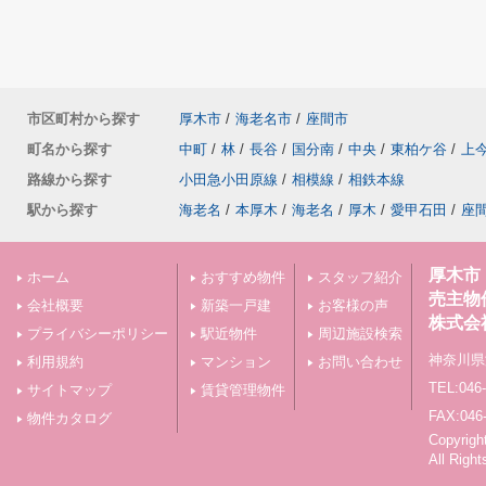
市区町村から探す
厚木市
/
海老名市
/
座間市
町名から探す
中町
/
林
/
長谷
/
国分南
/
中央
/
東柏ケ谷
/
上
路線から探す
小田急小田原線
/
相模線
/
相鉄本線
駅から探す
海老名
/
本厚木
/
海老名
/
厚木
/
愛甲石田
/
座
厚木市
ホーム
おすすめ物件
スタッフ紹介
売主物
会社概要
新築一戸建
お客様の声
株式会
プライバシーポリシー
駅近物件
周辺施設検索
神奈川県
利用規約
マンション
お問い合わせ
TEL:046-
サイトマップ
賃貸管理物件
FAX:046
物件カタログ
Copyr
All Righ