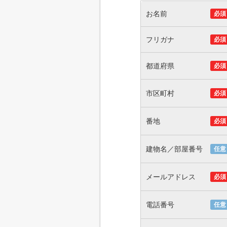
お名前
必須
フリガナ
必須
都道府県
必須
市区町村
必須
番地
必須
建物名／部屋番号
任意
メールアドレス
必須
電話番号
任意