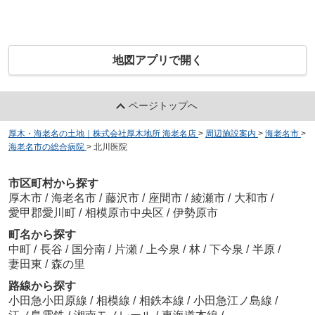
地図アプリで開く
ページトップへ
厚木・海老名の土地｜株式会社厚木地所 海老名店
>
周辺施設案内
>
海老名市
>
海老名市の総合病院
>
北川医院
市区町村から探す
厚木市
/
海老名市
/
藤沢市
/
座間市
/
綾瀬市
/
大和市
/
愛甲郡愛川町
/
相模原市中央区
/
伊勢原市
町名から探す
中町
/
長谷
/
国分南
/
片瀬
/
上今泉
/
林
/
下今泉
/
半原
/
妻田東
/
森の里
路線から探す
小田急小田原線
/
相模線
/
相鉄本線
/
小田急江ノ島線
/