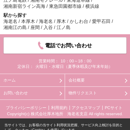
江ノ島電鉄
/
湘南モノレール
/
東海道本線
/
湘南新宿ライン高海
/
東急田園都市線
/
横浜線
駅から探す
海老名
/
本厚木
/
海老名
/
厚木
/
かしわ台
/
愛甲石田
/
湘南江の島
/
座間
/
入谷
/
江ノ島
電話でお問い合わせ
営業時間：
10：00～18：00
定休日：
火曜日・水曜日（夏季休暇及び年末年始）
ホーム
会社概要
お問い合わせ
物件リクエスト
プライバシーポリシー
利用規約
アクセスマップ
PCサイト
Copyright(c) 株式会社厚木地所 海老名支店 All rights reserved.
当サイトでは、お客様の当サイト利用状況把握、サービス向上検討を目的と