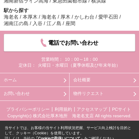
湘南新宿ライン高海
/
東急田園都市線
/
横浜線
駅から探す
海老名
/
本厚木
/
海老名
/
厚木
/
かしわ台
/
愛甲石田
/
湘南江の島
/
入谷
/
江ノ島
/
座間
電話でお問い合わせ
営業時間：
10：00～18：00
定休日：
火曜日・水曜日（夏季休暇及び年末年始）
ホーム
会社概要
お問い合わせ
物件リクエスト
プライバシーポリシー
利用規約
アクセスマップ
PCサイト
Copyright(c) 株式会社厚木地所 海老名支店 All rights reserved.
当サイトでは、お客様の当サイト利用状況把握、サービス向上検討を目的と
して、クッキー（Cookie）を使用しています。
詳しくは、当社の
「Cookieの取扱いについて」
をご確認ください。