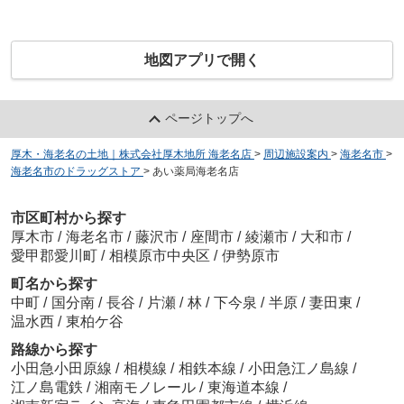
地図アプリで開く
ページトップへ
厚木・海老名の土地｜株式会社厚木地所 海老名店
>
周辺施設案内
>
海老名市
>
海老名市のドラッグストア
>
あい薬局海老名店
市区町村から探す
厚木市
/
海老名市
/
藤沢市
/
座間市
/
綾瀬市
/
大和市
/
愛甲郡愛川町
/
相模原市中央区
/
伊勢原市
町名から探す
中町
/
国分南
/
長谷
/
片瀬
/
林
/
下今泉
/
半原
/
妻田東
/
温水西
/
東柏ケ谷
路線から探す
小田急小田原線
/
相模線
/
相鉄本線
/
小田急江ノ島線
/
江ノ島電鉄
/
湘南モノレール
/
東海道本線
/