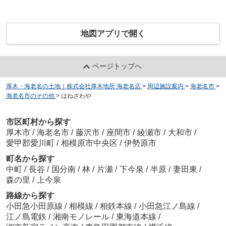
地図アプリで開く
ページトップへ
厚木・海老名の土地｜株式会社厚木地所 海老名店
>
周辺施設案内
>
海老名市
>
海老名市のその他
>
はねざわや
市区町村から探す
厚木市
/
海老名市
/
藤沢市
/
座間市
/
綾瀬市
/
大和市
/
愛甲郡愛川町
/
相模原市中央区
/
伊勢原市
町名から探す
中町
/
長谷
/
国分南
/
林
/
片瀬
/
下今泉
/
半原
/
妻田東
/
森の里
/
上今泉
路線から探す
小田急小田原線
/
相模線
/
相鉄本線
/
小田急江ノ島線
/
江ノ島電鉄
/
湘南モノレール
/
東海道本線
/