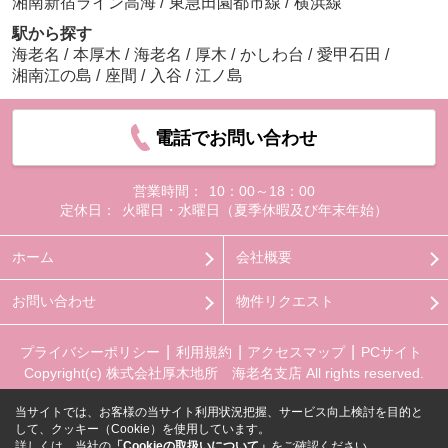
湘南新宿ライン高海
/
東急田園都市線
/
横浜線
駅から探す
海老名
/
本厚木
/
海老名
/
厚木
/
かしわ台
/
愛甲石田
/
湘南江の島
/
座間
/
入谷
/
江ノ島
電話でお問い合わせ
営業時間：
10：00～18：00
定休日：
火曜日・水曜日（夏季休暇及び年末年始）
ホーム
会社概要
お問い合わせ
物件リクエスト
プライバシーポリシー
利用規約
アクセスマップ
PCサイト
Copyright(c) 株式会社厚木地所 海老名支店 All rights reserved.
当サイトでは、お客様の当サイト利用状況把握、サービス向上検討を目的と
して、クッキー（Cookie）を使用しています。
詳しくは、当社の
「Cookieの取扱いについて」
をご確認ください。