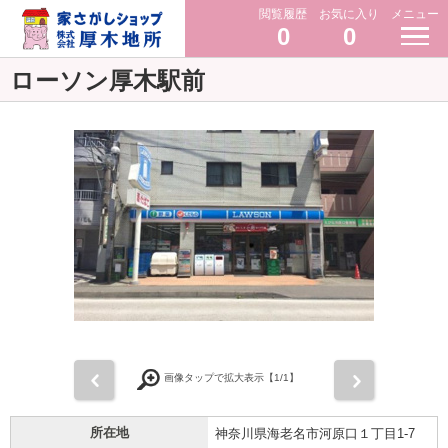
閲覧履歴
お気に入り
メニュー
0
0
ローソン厚木駅前
前
次
画像タップで拡大表示【
1
/1】
所在地
神奈川県海老名市河原口１丁目1-7