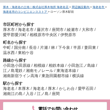
厚木・海老名の土地｜株式会社厚木地所 海老名店
>
周辺施設案内
>
海老名市
>
海老名市のコンビニエンスストア
>
ローソン厚木駅前
市区町村から探す
厚木市
/
海老名市
/
藤沢市
/
座間市
/
綾瀬市
/
大和市
/
愛甲郡愛川町
/
相模原市中央区
/
伊勢原市
町名から探す
中町
/
国分南
/
長谷
/
片瀬
/
林
/
下今泉
/
半原
/
妻田東
/
温水西
/
東柏ケ谷
路線から探す
小田急小田原線
/
相模線
/
相鉄本線
/
小田急江ノ島線
/
江ノ島電鉄
/
湘南モノレール
/
東海道本線
/
湘南新宿ライン高海
/
東急田園都市線
/
横浜線
駅から探す
海老名
/
本厚木
/
海老名
/
厚木
/
かしわ台
/
愛甲石田
/
湘南江の島
/
入谷
/
江ノ島
/
座間
電話でお問い合わせ