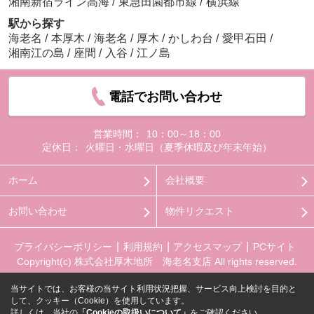
湘南新宿ライン高海
/
東急田園都市線
/
横浜線
駅から探す
海老名
/
本厚木
/
海老名
/
厚木
/
かしわ台
/
愛甲石田
/
湘南江の島
/
座間
/
入谷
/
江ノ島
電話でお問い合わせ
営業時間：
10：00～18：00
定休日：
火曜日・水曜日（夏季休暇及び年末年始）
ホーム
会社概要
お問い合わせ
物件リクエスト
プライバシーポリシー
利用規約
アクセスマップ
PCサイト
Copyright(c) 株式会社厚木地所 海老名支店 All rights reserved.
当サイトでは、お客様の当サイト利用状況把握、サービス向上検討を目的と
して、クッキー（Cookie）を使用しています。
詳しくは、当社の
「Cookieの取扱いについて」
をご確認ください。