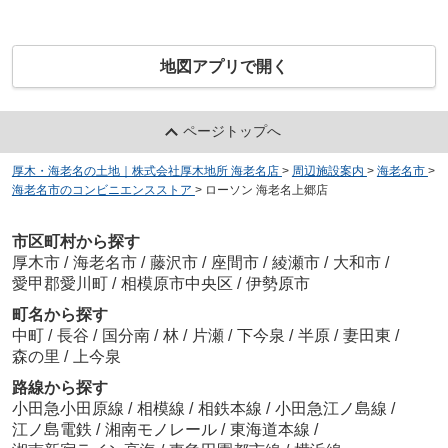
地図アプリで開く
ページトップへ
厚木・海老名の土地｜株式会社厚木地所 海老名店
>
周辺施設案内
>
海老名市
>
海老名市のコンビニエンスストア
>
ローソン 海老名上郷店
市区町村から探す
厚木市
/
海老名市
/
藤沢市
/
座間市
/
綾瀬市
/
大和市
/
愛甲郡愛川町
/
相模原市中央区
/
伊勢原市
町名から探す
中町
/
長谷
/
国分南
/
林
/
片瀬
/
下今泉
/
半原
/
妻田東
/
森の里
/
上今泉
路線から探す
小田急小田原線
/
相模線
/
相鉄本線
/
小田急江ノ島線
/
江ノ島電鉄
/
湘南モノレール
/
東海道本線
/