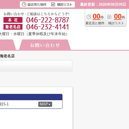
最終更新：2026年08月09日
00
00
件
件
最近見た物件
検討リスト
火曜日・水曜日（夏季休暇及び年末年始）
海老名店
5-1
MAP
▼