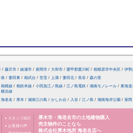
市
/
藤沢市
/
綾瀬市
/
座間市
/
大和市
/
愛甲郡愛川町
/
相模原市中央区
/
伊勢
今泉
/
妻田東
/
相武台
/
笠窪
/
上溝
/
妻田北
/
長谷
/
森の里
相模線
/
相鉄本線
/
小田急江ノ島線
/
江ノ島電鉄
/
湘南モノレール
/
東海道
横浜線
海老名
/
厚木
/
湘南江の島
/
かしわ台
/
入谷
/
江ノ島
/
湘南海岸公園
/
座間
厚木市・海老名市の土地建物購入
スタッフ紹介
売主物件のことなら
お客様の声
株式会社厚木地所 海老名店へ