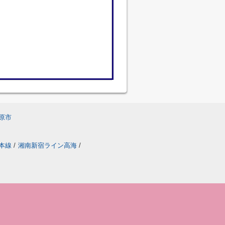
原市
本線
/
湘南新宿ライン高海
/