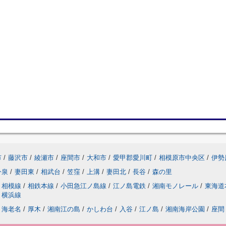
市
/
藤沢市
/
綾瀬市
/
座間市
/
大和市
/
愛甲郡愛川町
/
相模原市中央区
/
伊勢
今泉
/
妻田東
/
相武台
/
笠窪
/
上溝
/
妻田北
/
長谷
/
森の里
相模線
/
相鉄本線
/
小田急江ノ島線
/
江ノ島電鉄
/
湘南モノレール
/
東海道
横浜線
海老名
/
厚木
/
湘南江の島
/
かしわ台
/
入谷
/
江ノ島
/
湘南海岸公園
/
座間