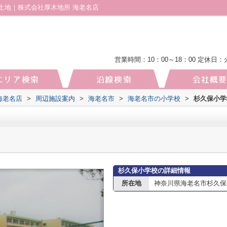
土地｜株式会社厚木地所 海老名店
営業時間：10：00～18：00
定休日：
海老名店
>
周辺施設案内
>
海老名市
>
海老名市の小学校
>
杉久保小学
杉久保小学校の詳細情報
所在地
神奈川県海老名市杉久保北