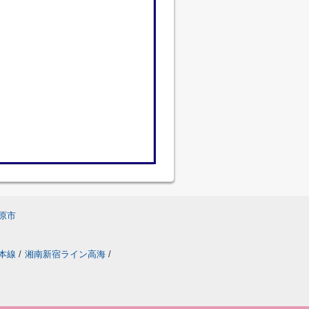
原市
本線
/
湘南新宿ライン高海
/