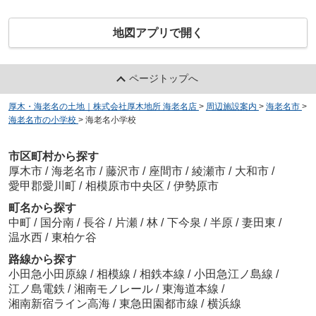
地図アプリで開く
ページトップへ
厚木・海老名の土地｜株式会社厚木地所 海老名店
>
周辺施設案内
>
海老名市
>
海老名市の小学校
>
海老名小学校
市区町村から探す
厚木市
/
海老名市
/
藤沢市
/
座間市
/
綾瀬市
/
大和市
/
愛甲郡愛川町
/
相模原市中央区
/
伊勢原市
町名から探す
中町
/
国分南
/
長谷
/
片瀬
/
林
/
下今泉
/
半原
/
妻田東
/
温水西
/
東柏ケ谷
路線から探す
小田急小田原線
/
相模線
/
相鉄本線
/
小田急江ノ島線
/
江ノ島電鉄
/
湘南モノレール
/
東海道本線
/
湘南新宿ライン高海
/
東急田園都市線
/
横浜線