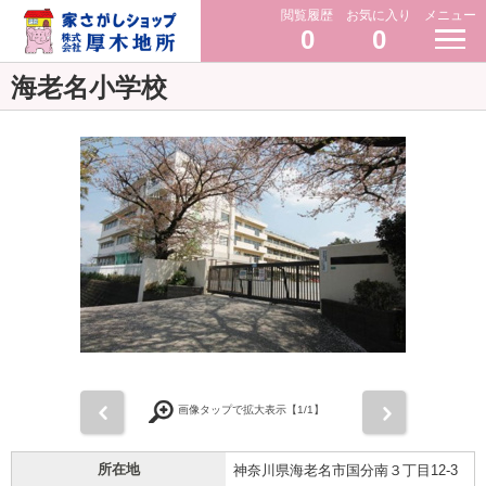
閲覧履歴
お気に入り
メニュー
0
0
海老名小学校
前
次
画像タップで拡大表示【
1
/1】
所在地
神奈川県海老名市国分南３丁目12-3