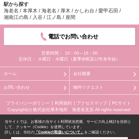
駅から探す
海老名
/
本厚木
/
海老名
/
厚木
/
かしわ台
/
愛甲石田
/
湘南江の島
/
入谷
/
江ノ島
/
座間
電話でお問い合わせ
営業時間：
10：00～18：00
定休日：
火曜日・水曜日（夏季休暇及び年末年始）
ホーム
会社概要
お問い合わせ
物件リクエスト
プライバシーポリシー
利用規約
アクセスマップ
PCサイト
Copyright(c) 株式会社厚木地所 海老名支店 All rights reserved.
当サイトでは、お客様の当サイト利用状況把握、サービス向上検討を目的と
して、クッキー（Cookie）を使用しています。
詳しくは、当社の
「Cookieの取扱いについて」
をご確認ください。