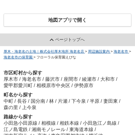
地図アプリで開く
ページトップへ
厚木・海老名の土地｜株式会社厚木地所 海老名店
>
周辺施設案内
>
海老名市
>
海老名市の保育園
>
フローラル保育園えびな
市区町村から探す
厚木市
/
海老名市
/
藤沢市
/
座間市
/
綾瀬市
/
大和市
/
愛甲郡愛川町
/
相模原市中央区
/
伊勢原市
町名から探す
中町
/
長谷
/
国分南
/
林
/
片瀬
/
下今泉
/
半原
/
妻田東
/
森の里
/
上今泉
路線から探す
小田急小田原線
/
相模線
/
相鉄本線
/
小田急江ノ島線
/
江ノ島電鉄
/
湘南モノレール
/
東海道本線
/