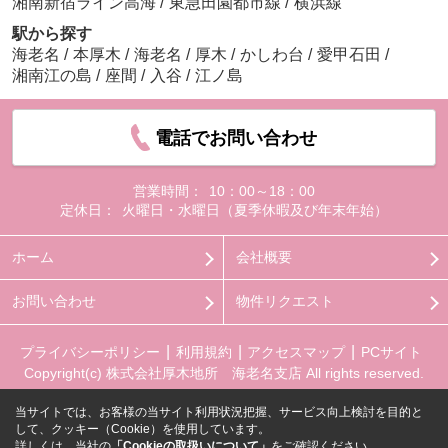
湘南新宿ライン高海
/
東急田園都市線
/
横浜線
駅から探す
海老名
/
本厚木
/
海老名
/
厚木
/
かしわ台
/
愛甲石田
/
湘南江の島
/
座間
/
入谷
/
江ノ島
電話でお問い合わせ
営業時間：
10：00～18：00
定休日：
火曜日・水曜日（夏季休暇及び年末年始）
ホーム
会社概要
お問い合わせ
物件リクエスト
プライバシーポリシー
利用規約
アクセスマップ
PCサイト
Copyright(c) 株式会社厚木地所 海老名支店 All rights reserved.
当サイトでは、お客様の当サイト利用状況把握、サービス向上検討を目的と
して、クッキー（Cookie）を使用しています。
詳しくは、当社の
「Cookieの取扱いについて」
をご確認ください。