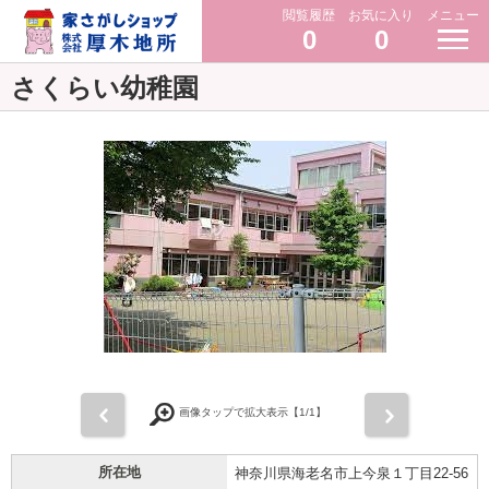
閲覧履歴
お気に入り
メニュー
0
0
さくらい幼稚園
前
次
画像タップで拡大表示【
1
/1】
所在地
神奈川県海老名市上今泉１丁目22-56