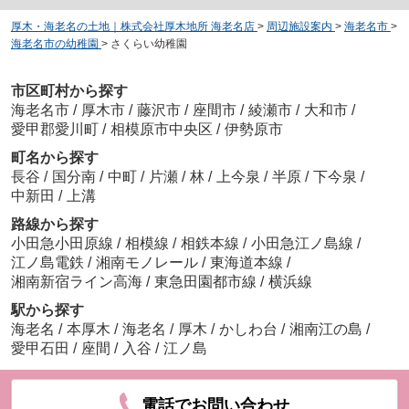
厚木・海老名の土地｜株式会社厚木地所 海老名店
>
周辺施設案内
>
海老名市
>
海老名市の幼稚園
>
さくらい幼稚園
市区町村から探す
海老名市
/
厚木市
/
藤沢市
/
座間市
/
綾瀬市
/
大和市
/
愛甲郡愛川町
/
相模原市中央区
/
伊勢原市
町名から探す
長谷
/
国分南
/
中町
/
片瀬
/
林
/
上今泉
/
半原
/
下今泉
/
中新田
/
上溝
路線から探す
小田急小田原線
/
相模線
/
相鉄本線
/
小田急江ノ島線
/
江ノ島電鉄
/
湘南モノレール
/
東海道本線
/
湘南新宿ライン高海
/
東急田園都市線
/
横浜線
駅から探す
海老名
/
本厚木
/
海老名
/
厚木
/
かしわ台
/
湘南江の島
/
愛甲石田
/
座間
/
入谷
/
江ノ島
電話でお問い合わせ