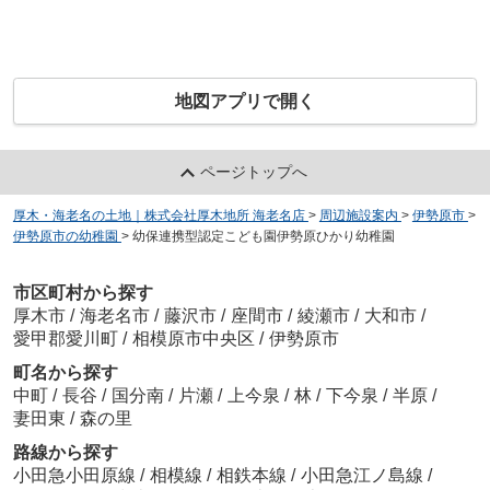
地図アプリで開く
ページトップへ
厚木・海老名の土地｜株式会社厚木地所 海老名店
>
周辺施設案内
>
伊勢原市
>
伊勢原市の幼稚園
>
幼保連携型認定こども園伊勢原ひかり幼稚園
市区町村から探す
厚木市
/
海老名市
/
藤沢市
/
座間市
/
綾瀬市
/
大和市
/
愛甲郡愛川町
/
相模原市中央区
/
伊勢原市
町名から探す
中町
/
長谷
/
国分南
/
片瀬
/
上今泉
/
林
/
下今泉
/
半原
/
妻田東
/
森の里
路線から探す
小田急小田原線
/
相模線
/
相鉄本線
/
小田急江ノ島線
/