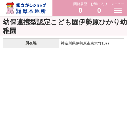
閲覧履歴
お気に入り
メニュー
0
0
幼保連携型認定こども園伊勢原ひかり幼
稚園
所在地
神奈川県伊勢原市東大竹1377