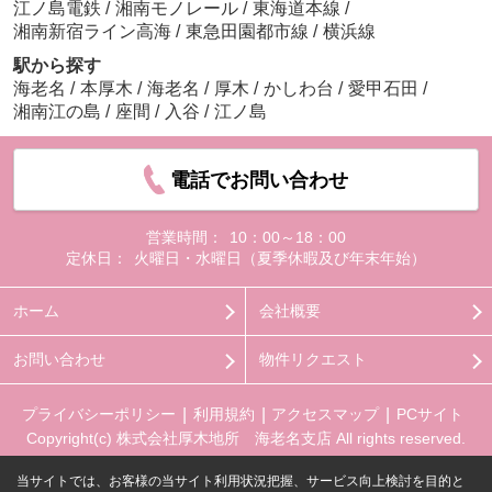
江ノ島電鉄
/
湘南モノレール
/
東海道本線
/
湘南新宿ライン高海
/
東急田園都市線
/
横浜線
駅から探す
海老名
/
本厚木
/
海老名
/
厚木
/
かしわ台
/
愛甲石田
/
湘南江の島
/
座間
/
入谷
/
江ノ島
電話でお問い合わせ
営業時間：
10：00～18：00
定休日：
火曜日・水曜日（夏季休暇及び年末年始）
ホーム
会社概要
お問い合わせ
物件リクエスト
プライバシーポリシー
利用規約
アクセスマップ
PCサイト
Copyright(c) 株式会社厚木地所 海老名支店 All rights reserved.
当サイトでは、お客様の当サイト利用状況把握、サービス向上検討を目的と