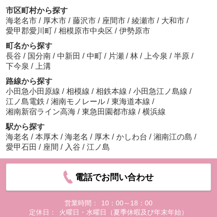
市区町村から探す
海老名市
/
厚木市
/
藤沢市
/
座間市
/
綾瀬市
/
大和市
/
愛甲郡愛川町
/
相模原市中央区
/
伊勢原市
町名から探す
長谷
/
国分南
/
中新田
/
中町
/
片瀬
/
林
/
上今泉
/
半原
/
下今泉
/
上溝
路線から探す
小田急小田原線
/
相模線
/
相鉄本線
/
小田急江ノ島線
/
江ノ島電鉄
/
湘南モノレール
/
東海道本線
/
湘南新宿ライン高海
/
東急田園都市線
/
横浜線
駅から探す
海老名
/
本厚木
/
海老名
/
厚木
/
かしわ台
/
湘南江の島
/
愛甲石田
/
座間
/
入谷
/
江ノ島
電話でお問い合わせ
営業時間：
10：00～18：00
定休日：
火曜日・水曜日（夏季休暇及び年末年始）