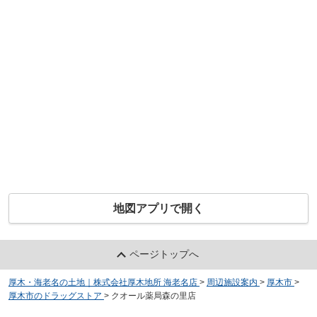
地図アプリで開く
ページトップへ
厚木・海老名の土地｜株式会社厚木地所 海老名店
>
周辺施設案内
>
厚木市
>
厚木市のドラッグストア
>
クオール薬局森の里店