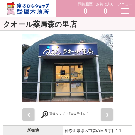
閲覧履歴
お気に入り
メニュー
0
0
クオール薬局森の里店
前
次
画像タップで拡大表示【
1
/1】
所在地
神奈川県厚木市森の里３丁目1-1