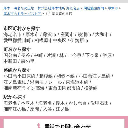
厚木・海老名の土地｜株式会社厚木地所 海老名店
>
周辺施設案内
>
厚木市
>
厚木市のドラッグストア
>
ミキ薬局森の里店
市区町村から探す
海老名市
/
厚木市
/
藤沢市
/
座間市
/
綾瀬市
/
大和市
/
愛甲郡愛川町
/
相模原市中央区
/
伊勢原市
町名から探す
国分南
/
長谷
/
中町
/
片瀬
/
林
/
上今泉
/
下今泉
/
半原
/
中新田
/
森の里
路線から探す
小田急小田原線
/
相模線
/
相鉄本線
/
小田急江ノ島線
/
江ノ島電鉄
/
湘南モノレール
/
東海道本線
/
湘南新宿ライン高海
/
東急田園都市線
/
横浜線
駅から探す
海老名
/
本厚木
/
海老名
/
厚木
/
かしわ台
/
愛甲石田
/
湘南江の島
/
座間
/
入谷
/
江ノ島
電話でお問い合わせ