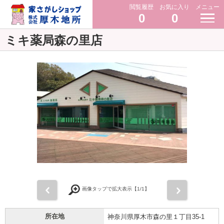
閲覧履歴
お気に入り
メニュー
0
0
ミキ薬局森の里店
前
次
画像タップで拡大表示【
1
/1】
所在地
神奈川県厚木市森の里１丁目35-1