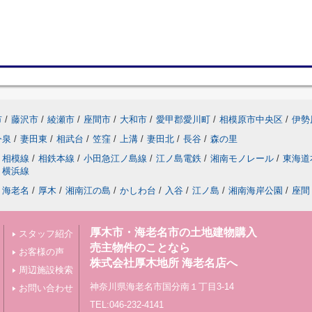
市
/
藤沢市
/
綾瀬市
/
座間市
/
大和市
/
愛甲郡愛川町
/
相模原市中央区
/
伊勢
今泉
/
妻田東
/
相武台
/
笠窪
/
上溝
/
妻田北
/
長谷
/
森の里
相模線
/
相鉄本線
/
小田急江ノ島線
/
江ノ島電鉄
/
湘南モノレール
/
東海道
横浜線
海老名
/
厚木
/
湘南江の島
/
かしわ台
/
入谷
/
江ノ島
/
湘南海岸公園
/
座間
厚木市・海老名市の土地建物購入
スタッフ紹介
売主物件のことなら
お客様の声
株式会社厚木地所 海老名店へ
周辺施設検索
神奈川県海老名市国分南１丁目3-14
お問い合わせ
TEL:046-232-4141