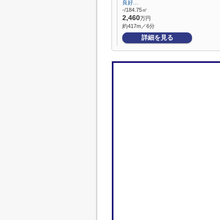
良好…
-/184.75㎡
2,460
万円
約417m／6分
詳細を見る