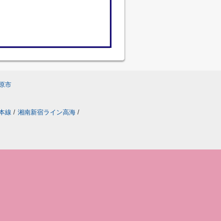
原市
本線
/
湘南新宿ライン高海
/