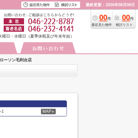
最終更新：2026年08月08日
00
00
件
件
最近見た物件
検討リスト
火曜日・水曜日（夏季休暇及び年末年始）
ローソン毛利台店
-1
MAP
▼