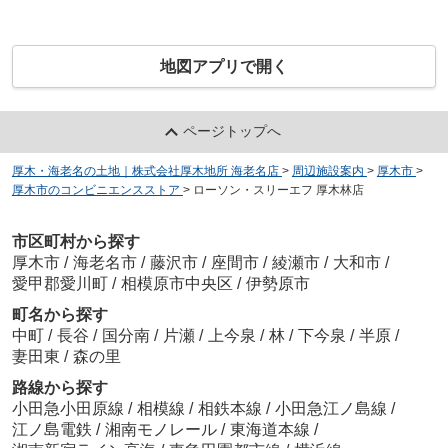
地図アプリで開く
ページトップへ
厚木・海老名の土地｜株式会社厚木地所 海老名店
>
周辺施設案内
>
厚木市
>
厚木市のコンビニエンスストア
>
ローソン・スリーエフ 厚木林店
市区町村から探す
厚木市
/
海老名市
/
藤沢市
/
座間市
/
綾瀬市
/
大和市
/
愛甲郡愛川町
/
相模原市中央区
/
伊勢原市
町名から探す
中町
/
長谷
/
国分南
/
片瀬
/
上今泉
/
林
/
下今泉
/
半原
/
妻田東
/
森の里
路線から探す
小田急小田原線
/
相模線
/
相鉄本線
/
小田急江ノ島線
/
江ノ島電鉄
/
湘南モノレール
/
東海道本線
/