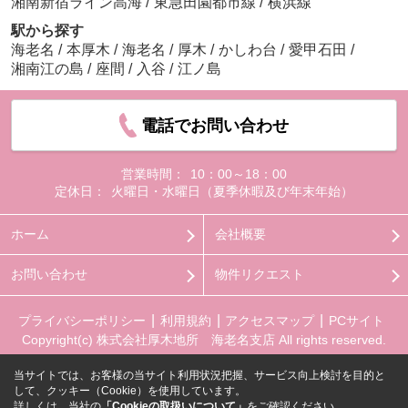
湘南新宿ライン高海
/
東急田園都市線
/
横浜線
駅から探す
海老名
/
本厚木
/
海老名
/
厚木
/
かしわ台
/
愛甲石田
/
湘南江の島
/
座間
/
入谷
/
江ノ島
電話でお問い合わせ
営業時間：
10：00～18：00
定休日：
火曜日・水曜日（夏季休暇及び年末年始）
ホーム
会社概要
お問い合わせ
物件リクエスト
プライバシーポリシー
利用規約
アクセスマップ
PCサイト
Copyright(c) 株式会社厚木地所 海老名支店 All rights reserved.
当サイトでは、お客様の当サイト利用状況把握、サービス向上検討を目的と
して、クッキー（Cookie）を使用しています。
詳しくは、当社の
「Cookieの取扱いについて」
をご確認ください。