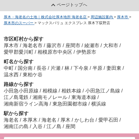
ページトップへ
厚木・海老名の土地｜株式会社厚木地所 海老名店
>
周辺施設案内
>
厚木市
>
厚木市のスーパー
>
マックスバリュ エクスプレス 厚木下荻野店
市区町村から探す
厚木市
/
海老名市
/
藤沢市
/
座間市
/
綾瀬市
/
大和市
/
愛甲郡愛川町
/
相模原市中央区
/
伊勢原市
町名から探す
中町
/
国分南
/
長谷
/
片瀬
/
林
/
下今泉
/
半原
/
妻田東
/
温水西
/
東柏ケ谷
路線から探す
小田急小田原線
/
相模線
/
相鉄本線
/
小田急江ノ島線
/
江ノ島電鉄
/
湘南モノレール
/
東海道本線
/
湘南新宿ライン高海
/
東急田園都市線
/
横浜線
駅から探す
海老名
/
本厚木
/
海老名
/
厚木
/
かしわ台
/
愛甲石田
/
湘南江の島
/
入谷
/
江ノ島
/
座間