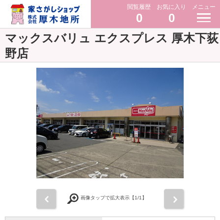
閲覧履歴
お気に入り
メニュー
0
0
マックスバリュ エクスプレス 厚木下荻
野店
前
次
画像タップで拡大表示【
1
/1】