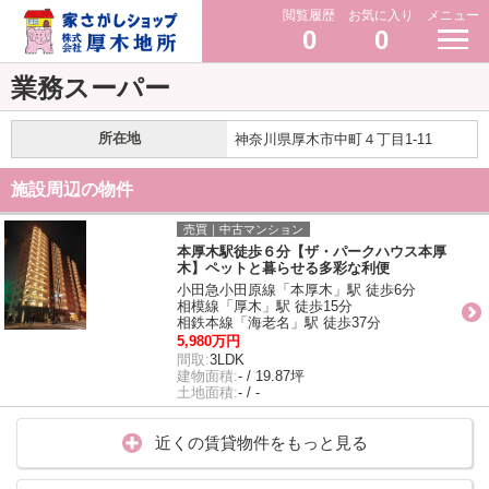
閲覧履歴
お気に入り
メニュー
0
0
業務スーパー
所在地
神奈川県厚木市中町４丁目1-11
施設周辺の物件
売買｜中古マンション
本厚木駅徒歩６分【ザ・パークハウス本厚
木】ペットと暮らせる多彩な利便
小田急小田原線「本厚木」駅 徒歩6分
相模線「厚木」駅 徒歩15分
相鉄本線「海老名」駅 徒歩37分
5,980万円
間取:
3LDK
建物面積:
- / 19.87坪
土地面積:
- / -
近くの賃貸物件をもっと見る