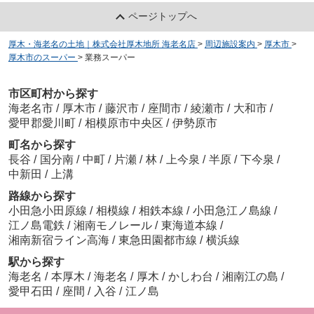
ページトップへ
厚木・海老名の土地｜株式会社厚木地所 海老名店
>
周辺施設案内
>
厚木市
>
厚木市のスーパー
>
業務スーパー
市区町村から探す
海老名市
/
厚木市
/
藤沢市
/
座間市
/
綾瀬市
/
大和市
/
愛甲郡愛川町
/
相模原市中央区
/
伊勢原市
町名から探す
長谷
/
国分南
/
中町
/
片瀬
/
林
/
上今泉
/
半原
/
下今泉
/
中新田
/
上溝
路線から探す
小田急小田原線
/
相模線
/
相鉄本線
/
小田急江ノ島線
/
江ノ島電鉄
/
湘南モノレール
/
東海道本線
/
湘南新宿ライン高海
/
東急田園都市線
/
横浜線
駅から探す
海老名
/
本厚木
/
海老名
/
厚木
/
かしわ台
/
湘南江の島
/
愛甲石田
/
座間
/
入谷
/
江ノ島