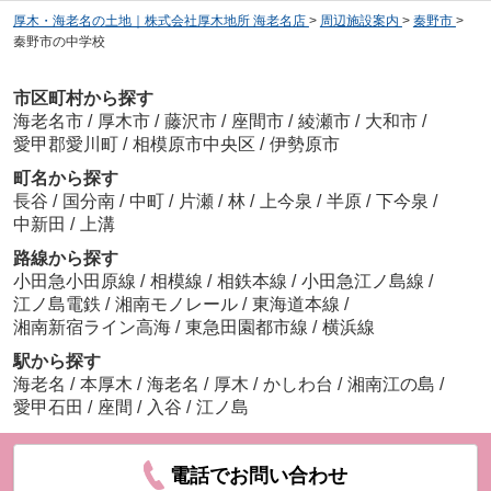
厚木・海老名の土地｜株式会社厚木地所 海老名店
>
周辺施設案内
>
秦野市
>
秦野市の中学校
市区町村から探す
海老名市
/
厚木市
/
藤沢市
/
座間市
/
綾瀬市
/
大和市
/
愛甲郡愛川町
/
相模原市中央区
/
伊勢原市
町名から探す
長谷
/
国分南
/
中町
/
片瀬
/
林
/
上今泉
/
半原
/
下今泉
/
中新田
/
上溝
路線から探す
小田急小田原線
/
相模線
/
相鉄本線
/
小田急江ノ島線
/
江ノ島電鉄
/
湘南モノレール
/
東海道本線
/
湘南新宿ライン高海
/
東急田園都市線
/
横浜線
駅から探す
海老名
/
本厚木
/
海老名
/
厚木
/
かしわ台
/
湘南江の島
/
愛甲石田
/
座間
/
入谷
/
江ノ島
電話でお問い合わせ