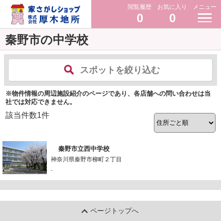
閲覧履歴
お気に入り
メニュー
0
0
秦野市の中学校
スポットを絞り込む
※物件情報の周辺施設紹介のページであり、各店舗への問い合わせは当
社では対応できません。
該当件数
1
件
秦野市立西中学校
神奈川県秦野市柳町２丁目
-
ページトップへ