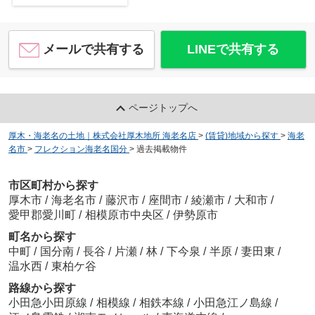
メールで共有する
LINEで共有する
ページトップへ
厚木・海老名の土地｜株式会社厚木地所 海老名店
>
(賃貸)地域から探す
>
海老
名市
>
フレクション海老名国分
>
過去掲載物件
市区町村から探す
厚木市
/
海老名市
/
藤沢市
/
座間市
/
綾瀬市
/
大和市
/
愛甲郡愛川町
/
相模原市中央区
/
伊勢原市
町名から探す
中町
/
国分南
/
長谷
/
片瀬
/
林
/
下今泉
/
半原
/
妻田東
/
温水西
/
東柏ケ谷
路線から探す
小田急小田原線
/
相模線
/
相鉄本線
/
小田急江ノ島線
/