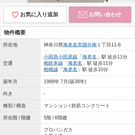
お気に入り追加
お問い合わせ
物件概要
所在地
神奈川県
海老名市
国分南
１丁目11-6
小田急小田原線
「
海老名
」駅 徒歩11分
交通
相鉄本線
「
海老名
」駅 徒歩11分
相模線
「
海老名
」駅 徒歩10分
築年月
1988年 7月(築38年)
向き
-
種別 / 構造
マンション / 鉄筋コンクリート
所在階 / 階建
5階 / 6階建
プロパンガス