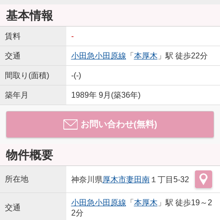
基本情報
賃料
-
交通
小田急小田原線
「
本厚木
」駅 徒歩22分
間取り(面積)
-(-)
築年月
1989年 9月(築36年)
お問い合わせ(無料)
物件概要
所在地
神奈川県
厚木市
妻田南
１丁目5-32
小田急小田原線
「
本厚木
」駅 徒歩19～2
交通
2分