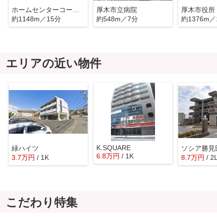
ホームセンターコーナン 厚木戸室店
厚木市立病院
厚木市役所
約1148m／15分
約548m／7分
約1376m／
エリアの近い物件
K.SQUARE
緑ハイツ
ソシア勝見
6.8
万
円
/ 1K
3.7
万
円
/ 1K
8.7
万
円
/ 2
こだわり特集