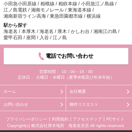
小田急小田原線
/
相模線
/
相鉄本線
/
小田急江ノ島線
/
江ノ島電鉄
/
湘南モノレール
/
東海道本線
/
湘南新宿ライン高海
/
東急田園都市線
/
横浜線
駅から探す
海老名
/
本厚木
/
海老名
/
厚木
/
かしわ台
/
湘南江の島
/
愛甲石田
/
座間
/
入谷
/
江ノ島
電話でお問い合わせ
営業時間：
10：00～18：00
定休日：
火曜日・水曜日（夏季休暇及び年末年始）
ホーム
会社概要
お問い合わせ
物件リクエスト
プライバシーポリシー
利用規約
アクセスマップ
PCサイト
Copyright(c) 株式会社厚木地所 海老名支店 All rights reserved.