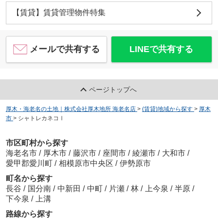
【賃貸】賃貸管理物件特集
メールで共有する
LINEで共有する
ページトップへ
厚木・海老名の土地｜株式会社厚木地所 海老名店
>
(賃貸)地域から探す
>
厚木
市
>
シャトレカネコⅠ
市区町村から探す
海老名市
/
厚木市
/
藤沢市
/
座間市
/
綾瀬市
/
大和市
/
愛甲郡愛川町
/
相模原市中央区
/
伊勢原市
町名から探す
長谷
/
国分南
/
中新田
/
中町
/
片瀬
/
林
/
上今泉
/
半原
/
下今泉
/
上溝
路線から探す