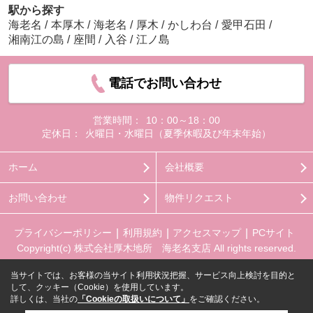
駅から探す
海老名
/
本厚木
/
海老名
/
厚木
/
かしわ台
/
愛甲石田
/
湘南江の島
/
座間
/
入谷
/
江ノ島
電話でお問い合わせ
営業時間：
10：00～18：00
定休日：
火曜日・水曜日（夏季休暇及び年末年始）
ホーム
会社概要
お問い合わせ
物件リクエスト
プライバシーポリシー
利用規約
アクセスマップ
PCサイト
Copyright(c) 株式会社厚木地所 海老名支店 All rights reserved.
当サイトでは、お客様の当サイト利用状況把握、サービス向上検討を目的と
して、クッキー（Cookie）を使用しています。
詳しくは、当社の
「Cookieの取扱いについて」
をご確認ください。