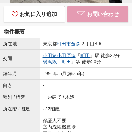
お気に入り追加
お問い合わせ
物件概要
所在地
東京都
町田市
金森
２丁目8-6
小田急小田原線
「
町田
」駅 徒歩22分
交通
横浜線
「
町田
」駅 徒歩20分
築年月
1991年 5月(築35年)
向き
-
種別 / 構造
一戸建て / 木造
所在階 / 階建
- / 2階建
保証人不要
室内洗濯機置場