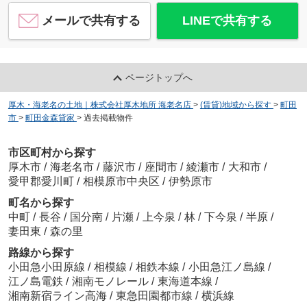
メールで共有する
LINEで共有する
ページトップへ
厚木・海老名の土地｜株式会社厚木地所 海老名店
>
(賃貸)地域から探す
>
町田
市
>
町田金森貸家
>
過去掲載物件
市区町村から探す
厚木市
/
海老名市
/
藤沢市
/
座間市
/
綾瀬市
/
大和市
/
愛甲郡愛川町
/
相模原市中央区
/
伊勢原市
町名から探す
中町
/
長谷
/
国分南
/
片瀬
/
上今泉
/
林
/
下今泉
/
半原
/
妻田東
/
森の里
路線から探す
小田急小田原線
/
相模線
/
相鉄本線
/
小田急江ノ島線
/
江ノ島電鉄
/
湘南モノレール
/
東海道本線
/
湘南新宿ライン高海
/
東急田園都市線
/
横浜線