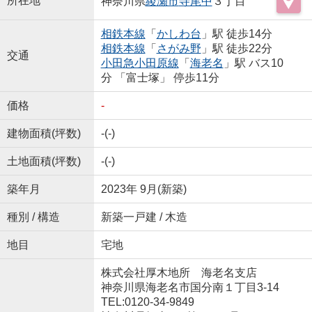
所在地
神奈川県
綾瀬市
寺尾中
３丁目
相鉄本線
「
かしわ台
」駅 徒歩14分
相鉄本線
「
さがみ野
」駅 徒歩22分
交通
小田急小田原線
「
海老名
」駅 バス10
分 「富士塚」 停歩11分
価格
-
建物面積(坪数)
-(-)
土地面積(坪数)
-(-)
築年月
2023年 9月(新築)
種別 / 構造
新築一戸建 / 木造
地目
宅地
株式会社厚木地所 海老名支店
神奈川県海老名市国分南１丁目3-14
TEL:0120-34-9849