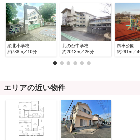
綾北小学校
北の台中学校
風車公園
約738m／10分
約2013m／26分
約291m／
エリアの近い物件