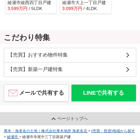
綾瀬市綾西四丁目戸建
綾瀬市大上一丁目戸建
3,599
万
円
/ 5LDK
3,099
万
円
/ 4LDK
こだわり特集
【売買】おすすめ物件特集
【売買】新築一戸建特集
メールで共有する
LINEで共有する
ページトップへ
厚木・海老名の土地｜株式会社厚木地所 海老名店
>
(売買・投資)地域から探す
>
綾瀬市
>
綾瀬市寺尾中三丁目新築戸建