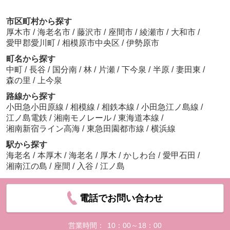
市区町村から探す
厚木市
/
海老名市
/
藤沢市
/
座間市
/
綾瀬市
/
大和市
/
愛甲郡愛川町
/
相模原市中央区
/
伊勢原市
町名から探す
中町
/
長谷
/
国分南
/
林
/
片瀬
/
下今泉
/
半原
/
妻田東
/
森の里
/
上今泉
路線から探す
小田急小田原線
/
相模線
/
相鉄本線
/
小田急江ノ島線
/
江ノ島電鉄
/
湘南モノレール
/
東海道本線
/
湘南新宿ライン高海
/
東急田園都市線
/
横浜線
駅から探す
海老名
/
本厚木
/
海老名
/
厚木
/
かしわ台
/
愛甲石田
/
湘南江の島
/
座間
/
入谷
/
江ノ島
電話でお問い合わせ
営業時間：
10：00～18：00